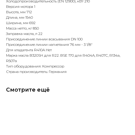
Холодопроизводительность (EN 12900), кВт 210
Версия мотора 1
Высота, мм 712
Длина, мм 1540
Ширина, мм 692
Масса нетто, кг 850
Заправка масла, л 22
Присоединение линии всасывания DN 100
Присоединение линии нагнетания 76 мм - 3 1/8"
Для хладагента R410A Нет
Марка масла B320SH для R22. BSE 170 для R404A, R407C, R134a,
R507a
Тип оборудования: Компрессор
Страна производитель: Германия
Смотрите ещё