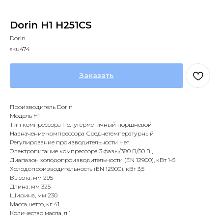
Dorin H1 H251CS
Dorin
sku474
Заказать
Производитель Dorin
Модель H1
Тип компрессора Полугерметичный поршневой
Назначение компрессора Среднетемпературный
Регулирование производительности Нет
Электропитание компрессора 3 фазы/380 В/50 Гц
Диапазон холодопроизводительности (EN 12900), кВт 1-5
Холодопроизводительность (EN 12900), кВт 3,5
Высота, мм 295
Длина, мм 325
Ширина, мм 230
Масса нетто, кг 41
Количество масла, л 1