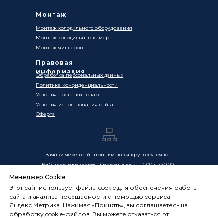
Монтаж
Монтаж холодильного оборудования
Монтаж холодильных камер
Монтаж чиллеров
Правовая
информация
Обработка персональных данных
Политика конфиденциальности
Условия поставки товара
Условия использования сайта
Оферта
Заявки через сайт принимаются круглосуточно.
Работаем ежедневно, без выходных с 10:00 до 20:00
Менеджер Cookie
Цены, указанные на сайте, носят информационный
Этот сайт использует файлы cookie для обеспечения работы
характер и не являются публичной офертой в смысле
сайта и анализа посещаемости с помощью сервиса
ст. 437 ГК РФ. Окончательная стоимость товаров и услуг
Яндекс.Метрика. Нажимая «Принять», вы соглашаетесь на
определяется индивидуально и фиксируется в
обработку cookie-файлов. Вы можете отказаться от