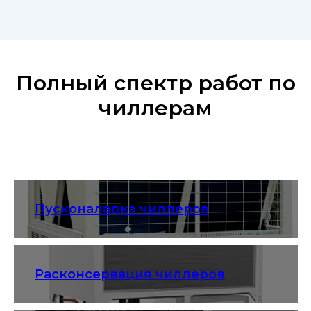
Полный спектр работ по
чиллерам
Пусконаладка чиллеров
Расконсервация чиллеров