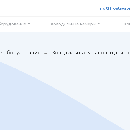
+7 495
info@frostsystems.ru
ПН-ПТ с
вание
Холодильные камеры
Контакты
е оборудование
Холодильные установки для п
→