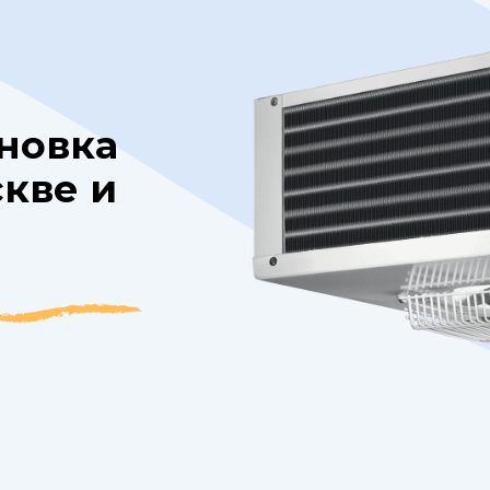
новка
скве и