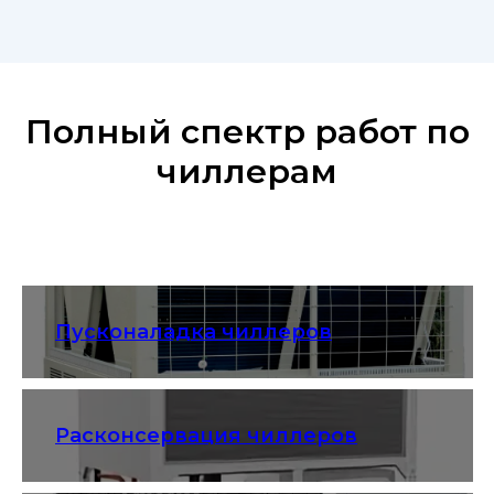
Полный спектр работ по
чиллерам
Пусконаладка чиллеров
Расконсервация чиллеров