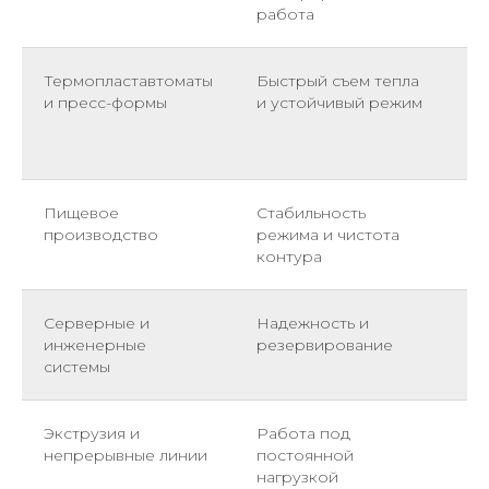
работа
Термопластавтоматы
Быстрый съем тепла
Те
и пресс-формы
и устойчивый режим
вы
пр
на
Пищевое
Стабильность
Те
производство
режима и чистота
об
контура
гр
Серверные и
Надежность и
Ти
инженерные
резервирование
ко
системы
ав
Экструзия и
Работа под
Ви
непрерывные линии
постоянной
гл
нагрузкой