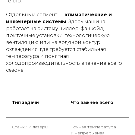
тепло.
Отдельный сегмент —
климатические и
инженерные системы
. Здесь машина
работает на систему чиллер-фанкойл,
приточные установки, технологическую
вентиляцию или на водяной контур
охлаждения, где требуется стабильная
температура и понятная
холодопроизводительность в течение всего
сезона.
Тип задачи
Что важнее всего
На
оч
Станки и лазеры
Точная температура
Хо
и непрерывная
ра