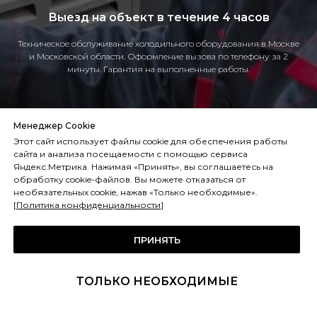
Выезд на объект в течение 4 часов
Техническое обслуживание холодильного оборудования в Москве
и Московской области. Оформление вызова по телефону за 2
минуты. Гарантия на выполненные работы.
Менеджер Cookie
Этот сайт использует файлы cookie для обеспечения работы
сайта и анализа посещаемости с помощью сервиса
Яндекс.Метрика. Нажимая «Принять», вы соглашаетесь на
обработку cookie-файлов. Вы можете отказаться от
Реализованные
необязательных cookie, нажав «Только необходимые».
[
Политика конфиденциальности
]
проекты
ПРИНЯТЬ
За 12 лет выполнили более 170 объектов
ТОЛЬКО НЕОБХОДИМЫЕ