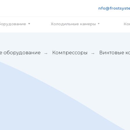
+7 495
info@frostsystems.ru
ПН-ПТ с
вание
Холодильные камеры
Контакты
е оборудование
Компрессоры
Винтовые к
→
→