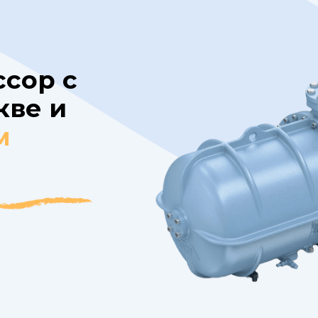
сор с
кве и
м