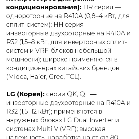
кондиционирования):
HR серия —
однороторные на R410A (0,8–4 кВт, для
сплит-систем); HH серия —
инверторные двухроторные на R410A и
R32 (1,5–8 кВт, для инверторных сплит-
систем и VRF-блоков небольшой
мощности); широко применяются в
кондиционерах китайских брендов
(Midea, Haier, Gree, TCL).
LG (Корея):
серии QK, QL —
инверторные двухроторные на R410A и
R32 (1,5–12 кВт); применяются в
наружных блоках LG Dual Inverter и
системах Multi V (VRF); высокая
надёжность, наработка на отказ 80