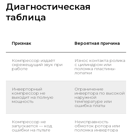
Диагностическая
таблица
Признак
Вероятная причина
Компрессор издаёт
Износ контакта ролика
скрежещущий звук при
с цилиндром или
работе
поломка пластины-
лопатки
Инверторный
Ограничение
компрессор не
инвертора по высокой
выходит на полную
наружной
мощность
температуре или
ошибка платы
Компрессор не
Неисправность
запускается — код
обмоток ротора или
ошибки на пульте
поломка инвертора