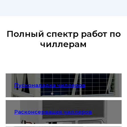
Полный спектр работ по
чиллерам
Пусконаладка чиллеров
Расконсервация чиллеров