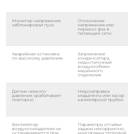
Монитор напряжения
Отклонение
заблокировал пуск
напряжения или
перекос фаз в
питающей сети
Аварийная остановка
Загрязнение
по высокому давлению
конденсатора,
недостаточный
воздухообмен
машинного
отделения
Датчик низкого
Недозаправка
давления срабатывает
хладагента или засор
повторно
капиллярной трубки
Вентилятор
Параметры оттайки
воздухоохладителя не
заданы некорректно,
останавливается при
неисправен тепловой