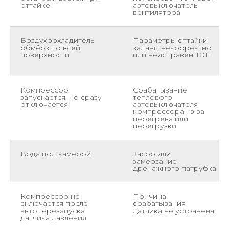
оттайке
автовыключатель
вентилятора
Воздухоохладитель
Параметры оттайки
обмёрз по всей
заданы некорректно
поверхности
или неисправен ТЭН
Компрессор
Срабатывание
запускается, но сразу
теплового
отключается
автовыключателя
компрессора из-за
перегрева или
перегрузки
Вода под камерой
Засор или
замерзание
дренажного патрубка
Компрессор не
Причина
включается после
срабатывания
автоперезапуска
датчика не устранена
датчика давления