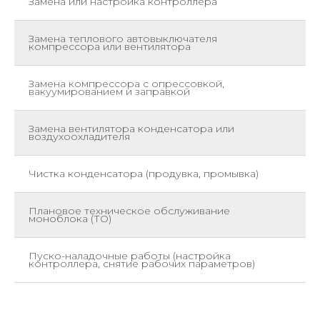
Замена или настройка контроллера
ш
Замена теплового автовыключателя
ш
компрессора или вентилятора
Замена компрессора с опрессовкой,
ш
вакуумированием и заправкой
Замена вентилятора конденсатора или
ш
воздухоохладителя
Чистка конденсатора (продувка, промывка)
ш
Плановое техническое обслуживание
ш
моноблока (ТО)
Пуско-наладочные работы (настройка
ш
контроллера, снятие рабочих параметров)