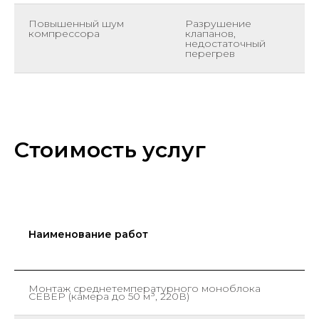
Повышенный шум
Разрушение
компрессора
клапанов,
недостаточный
перегрев
Стоимость услуг
Наименование работ
Е
и
Монтаж среднетемпературного моноблока
ш
СЕВЕР (камера до 50 м³, 220В)