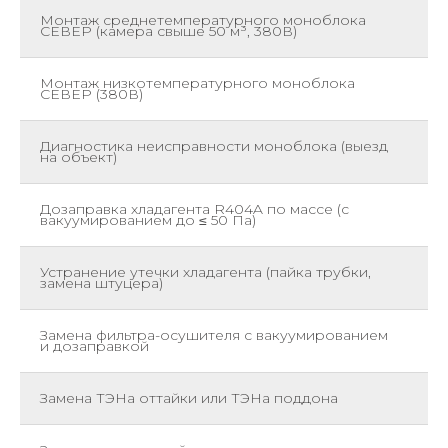
Монтаж среднетемпературного моноблока
ш
СЕВЕР (камера свыше 50 м³, 380В)
Монтаж низкотемпературного моноблока
ш
СЕВЕР (380В)
Диагностика неисправности моноблока (выезд
ш
на объект)
Дозаправка хладагента R404A по массе (с
кг
вакуумированием до ≤ 50 Па)
Устранение утечки хладагента (пайка трубки,
ш
замена штуцера)
Замена фильтра-осушителя с вакуумированием
ш
и дозаправкой
Замена ТЭНа оттайки или ТЭНа поддона
ш