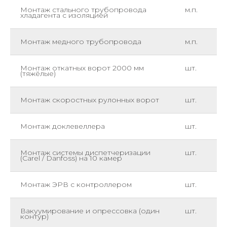
Монтаж стального трубопровода
м.п.
хладагента с изоляцией
Монтаж медного трубопровода
м.п.
Монтаж откатных ворот 2000 мм
шт.
(тяжёлые)
Монтаж скоростных рулонных ворот
шт.
Монтаж доклевеллера
шт.
Монтаж системы диспетчеризации
шт.
(Carel / Danfoss) на 10 камер
Монтаж ЭРВ с контроллером
шт.
Вакуумирование и опрессовка (один
шт.
контур)