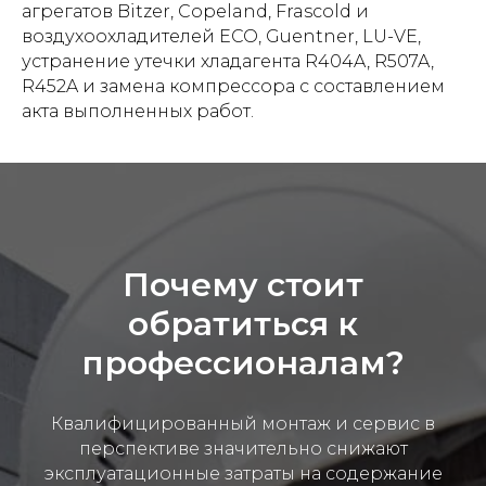
агрегатов Bitzer, Copeland, Frascold и
воздухоохладителей ECO, Guentner, LU-VE,
устранение утечки хладагента R404A, R507A,
R452A и замена компрессора с составлением
акта выполненных работ.
Почему стоит
обратиться к
профессионалам?
Квалифицированный монтаж и сервис в
перспективе значительно снижают
эксплуатационные затраты на содержание