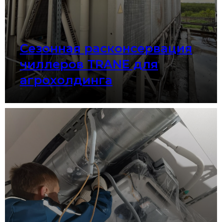
Сезонная расконсервация
чиллеров TRANE для
агрохолдинга