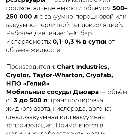
горизонтальные ёмкости объёмом
500–
250 000 л
с вакуумно-порошковой или
вакуумно-перлитной теплоизоляцией.
Рабочее давление: 6–16 бар.
Испаряемость:
0,1–0,3 % в сутки
от
объёма жидкости.
Производители:
Chart Industries,
Cryolor, Taylor-Wharton, Cryofab,
НПО «Гелий»
.
Мобильные сосуды Дьюара
— объём
от
3 до 500 л
; транспортировка
жидкого азота, кислорода, аргона;
стекловакуумная или вакуумная
теплоизоляция. Применяются в
медицине, лабораториях, малых