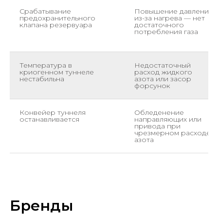
Срабатывание
Повышение давления
предохранительного
из-за нагрева — нет
клапана резервуара
достаточного
потребления газа
Температура в
Недостаточный
криогенном туннеле
расход жидкого
нестабильна
азота или засор
форсунок
Конвейер туннеля
Обледенение
останавливается
направляющих или
привода при
чрезмерном расходе
азота
Бренды