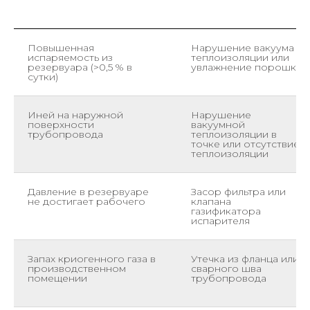
Повышенная
Нарушение вакуума в
испаряемость из
теплоизоляции или
резервуара (>0,5 % в
увлажнение порошка
сутки)
Иней на наружной
Нарушение
поверхности
вакуумной
трубопровода
теплоизоляции в
точке или отсутствие
теплоизоляции
Давление в резервуаре
Засор фильтра или
не достигает рабочего
клапана
газификатора
испарителя
Запах криогенного газа в
Утечка из фланца или
производственном
сварного шва
помещении
трубопровода