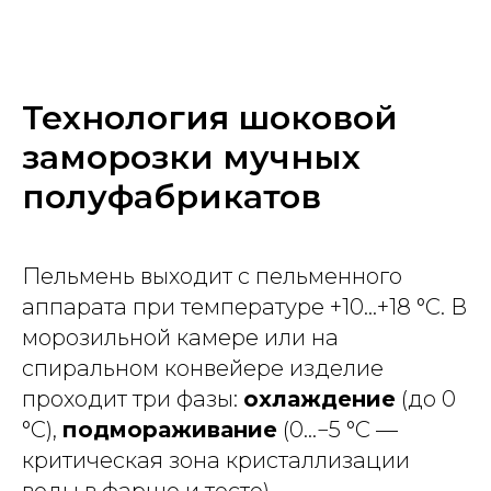
Технология шоковой
заморозки мучных
полуфабрикатов
Пельмень выходит с пельменного
аппарата при температуре +10...+18 °C. В
морозильной камере или на
спиральном конвейере изделие
проходит три фазы:
охлаждение
(до 0
°C),
подмораживание
(0...−5 °C —
критическая зона кристаллизации
воды в фарше и тесте),