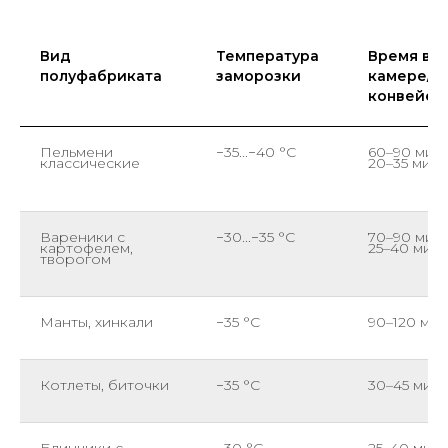
Вид
Температура
Время в
полуфабриката
заморозки
камере/
конвейер
Пельмени
−35...−40 °C
60–90 мин 
классические
20–35 мин
Вареники с
−30...−35 °C
70–90 мин 
картофелем,
25–40 мин
творогом
Манты, хинкали
−35 °C
90–120 мин
Котлеты, биточки
−35 °C
30–45 мин
Блинчики с
−30 °C
25–40 мин