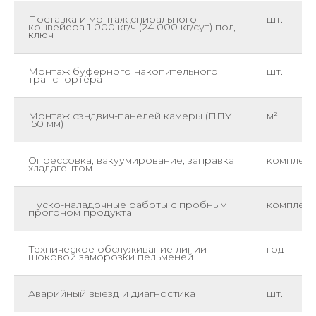
Поставка и монтаж спирального
шт.
конвейера 1 000 кг/ч (24 000 кг/сут) под
ключ
Монтаж буферного накопительного
шт.
транспортёра
Монтаж сэндвич-панелей камеры (ППУ
м²
150 мм)
Опрессовка, вакуумирование, заправка
комплект
хладагентом
Пуско-наладочные работы с пробным
комплект
прогоном продукта
Техническое обслуживание линии
год
шоковой заморозки пельменей
Аварийный выезд и диагностика
шт.