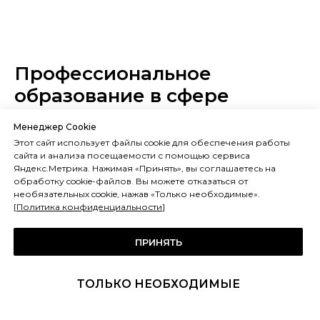
Профессиональное
образование в сфере
промышленного холода
Менеджер Cookie
Этот сайт использует файлы cookie для обеспечения работы
Глубокое понимание специфики
сайта и анализа посещаемости с помощью сервиса
Яндекс.Метрика. Нажимая «Принять», вы соглашаетесь на
работы холодильного оборудования и
обработку cookie-файлов. Вы можете отказаться от
многолетний опыт позволяют решать
необязательных cookie, нажав «Только необходимые».
[
Политика конфиденциальности
]
самые сложные задачи.
ПРИНЯТЬ
Экспертиза
ТОЛЬКО НЕОБХОДИМЫЕ
В штате компании работают дипломированные
холодильщики