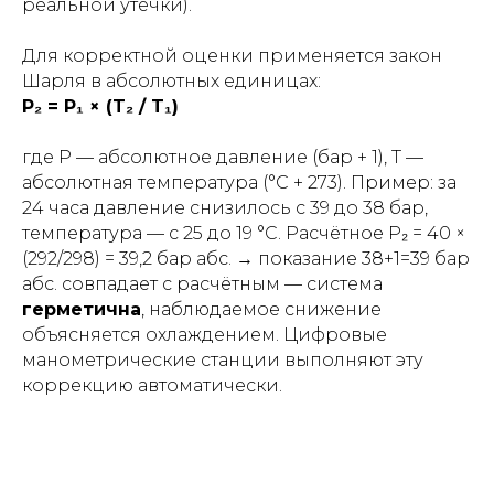
реальной утечки).
Для корректной оценки применяется закон
Шарля в абсолютных единицах:
P₂ = P₁ × (T₂ / T₁)
где P — абсолютное давление (бар + 1), T —
абсолютная температура (°C + 273). Пример: за
24 часа давление снизилось с 39 до 38 бар,
температура — с 25 до 19 °C. Расчётное P₂ = 40 ×
(292/298) = 39,2 бар абс. → показание 38+1=39 бар
абс. совпадает с расчётным — система
герметична
, наблюдаемое снижение
объясняется охлаждением. Цифровые
манометрические станции выполняют эту
коррекцию автоматически.