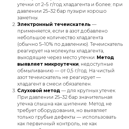
утечки от 2–5 г/год хладагента и более; при
давлении 25–32 бар пузыри хорошо
заметны.
Электронный течеискатель
—
применяется, если в азот добавлено
небольшое количество хладагента
(обычно 5–10% по давлению). Течеискатель
реагирует на молекулы хладагента,
выходящие через место утечки.
Метод
выявляет микроутечки
, недоступные
обмыливанию — от 0,5 г/год. На чистый
азот течеискатель не реагирует —
хладагент в смеси обязателен.
Слуховой метод
— для крупных утечек.
При давлении 25–32 бар значительная
утечка слышна как шипение. Метод не
требует оборудования, но выявляет
только грубые дефекты — использовать
как первичный контроль, не как