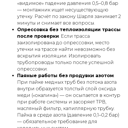
«видимое» падение давления 0,5–0,8 бар
— монтажник ищет несуществующую
утечку. Расчёт по закону Шарля занимает 2
минуты и снимает все вопросы.
Опрессовка без теплоизоляции трассы
после проверки
. Если трасса
заизолирована до опрессовки, место
утечки на трассе найти невозможно без
вскрытия изоляции. Изолировать
трубопроводы только после успешной
опрессовки.
Паяные работы без продувки азотом
.
При пайке медных труб без потока азота
внутри образуется толстый слой оксида
меди («окалина») — он осыпается в контур
при работе системы и засоряет ТРВ,
масляный фильтр, капиллярную трубку.
Пайка в среде азота (давление 0,1–0,2 бар)
— обязательное требование для