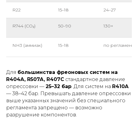
R22
15–18
24–27
R744 (CO₂)
50–90
130+
NH3 (аммиак)
15–18
по регламенту
Для
большинства фреоновых систем на
R404A, R507A, R407C
стандартное давление
опрессовки —
25–32 бар
. Для систем на
R410A
— 38–42 бар. Превышать давление опрессовки
выше указанных значений без специального
регламента запрещено — возможно
разрушение компонентов.