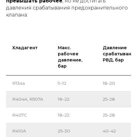
превышать рабочее
, но не достигать
давления срабатывания предохранительного
клапана:
Хладагент
Макс.
Давление
рабочее
срабатывания
давление,
РВД, бар
бар
R134a
9–12
18–20
R404A, R507A
18–22
25–28
R407C
18–22
25–28
R410A
25–30
40–42