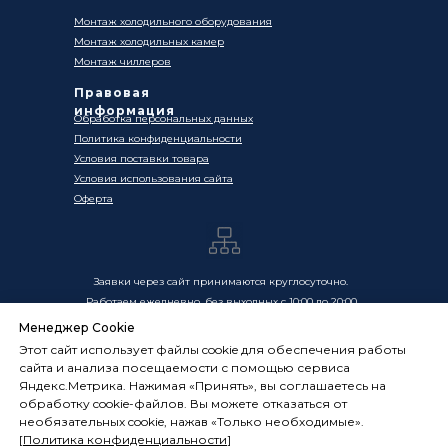
Монтаж холодильного оборудования
Монтаж холодильных камер
Монтаж чиллеров
Правовая
информация
Обработка персональных данных
Политика конфиденциальности
Условия поставки товара
Условия использования сайта
Оферта
Заявки через сайт принимаются круглосуточно.
Работаем ежедневно, без выходных с 10:00 до 20:00
Менеджер Cookie
Цены, указанные на сайте, носят информационный
Этот сайт использует файлы cookie для обеспечения работы
характер и не являются публичной офертой в смысле
сайта и анализа посещаемости с помощью сервиса
ст. 437 ГК РФ. Окончательная стоимость товаров и услуг
Яндекс.Метрика. Нажимая «Принять», вы соглашаетесь на
определяется индивидуально и фиксируется в
обработку cookie-файлов. Вы можете отказаться от
Спецификации. Условия оказания услуг определяются
необязательных cookie, нажав «Только необходимые».
публичной офертой, размещённой по адресу:
[
Политика конфиденциальности
]