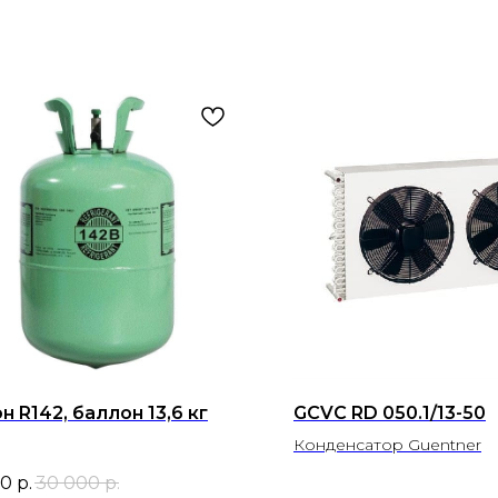
 R142, баллон 13,6 кг
GCVC RD 050.1/13-50
Конденсатор Guentner
00
р.
30 000
р.