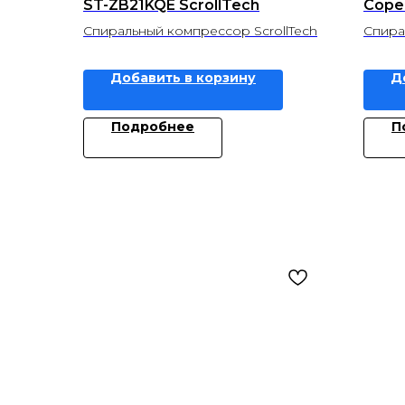
ST-ZB21KQE ScrollTech
Cope
Спиральный компрессор ScrollTech
Спира
Добавить в корзину
Д
Подробнее
П