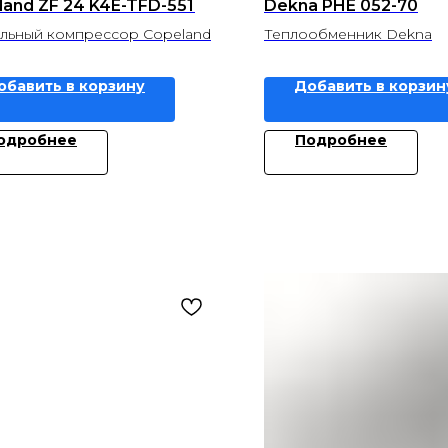
land ZF 24 K4E-TFD-551
Dekna PHE 052-70
льный компрессор Copeland
Теплообменник Dekna
обавить в корзину
Добавить в корзин
одробнее
Подробнее