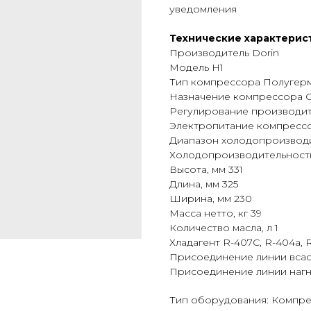
уведомления
Технические характерис
Производитель Dorin
Модель H1
Тип компрессора Полугер
Назначение компрессора 
Регулирование производит
Электропитание компрессор
Диапазон холодопроизводит
Холодопроизводительность (
Высота, мм 331
Длина, мм 325
Ширина, мм 230
Масса нетто, кг 39
Количество масла, л 1
Хладагент R-407С, R-404а, R
Присоединение линии всас
Присоединение линии нагн
Тип оборудования: Компр