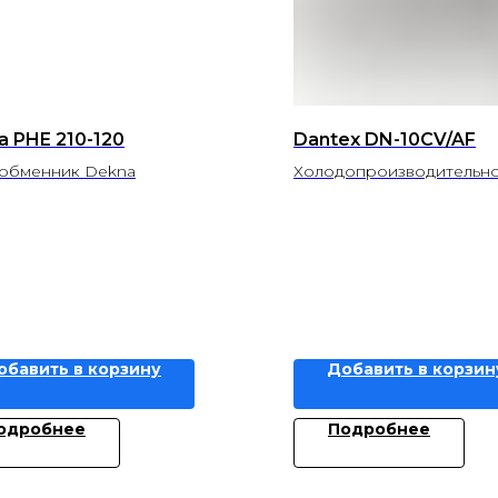
a PHE 210-120
Dantex DN-10CV/AF
обменник Dekna
Холодопроизводительнос
Теплопроизводительност
обавить в корзину
Добавить в корзин
одробнее
Подробнее