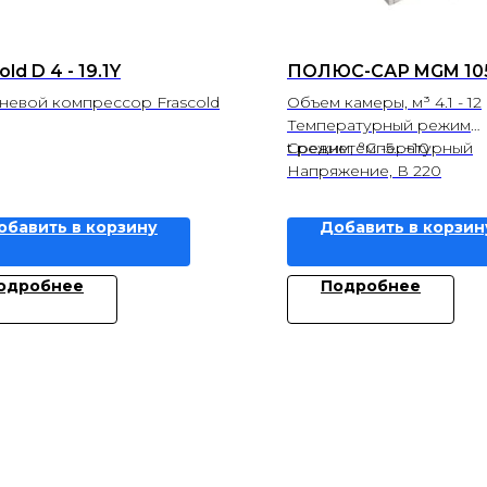
old D 4 - 19.1Y
ПОЛЮС-САР MGM 105
евой компрессор Frascold
Объем камеры, м³ 4.1 - 12
Температурный режим
Среднетемпературный
t режим, °С -5...+10
Напряжение, В 220
обавить в корзину
Добавить в корзин
одробнее
Подробнее