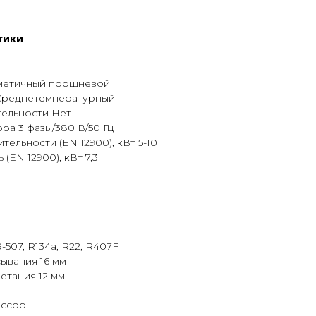
тики
метичный поршневой
Среднетемпературный
ельности Нет
а 3 фазы/380 В/50 Гц
ельности (EN 12900), кВт 5-10
EN 12900), кВт 7,3
-507, R134a, R22, R407F
ывания 16 мм
етания 12 мм
ессор