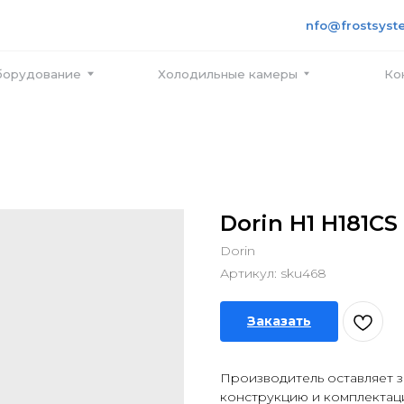
+7 495
info@frostsystems.ru
ПН-ПТ с
вание
Холодильные камеры
Контакты
Dorin H1 H181CS
Dorin
Артикул:
sku468
Заказать
Производитель оставляет з
конструкцию и комплектац