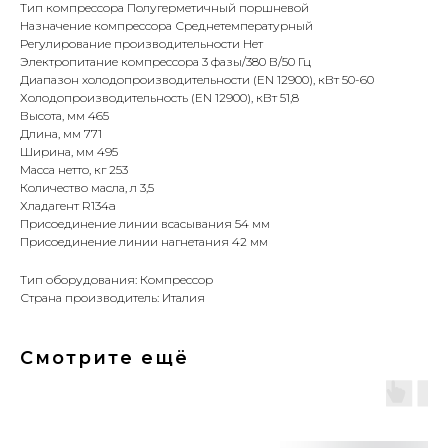
Тип компрессора Полугерметичный поршневой
Назначение компрессора Среднетемпературный
Регулирование производительности Нет
Электропитание компрессора 3 фазы/380 В/50 Гц
Диапазон холодопроизводительности (EN 12900), кВт 50-60
Холодопроизводительность (EN 12900), кВт 51,8
Высота, мм 465
Длина, мм 771
Ширина, мм 495
Масса нетто, кг 253
Количество масла, л 3,5
Хладагент R134a
Присоединение линии всасывания 54 мм
Присоединение линии нагнетания 42 мм
Тип оборудования: Компрессор
Страна производитель: Италия
Смотрите ещё