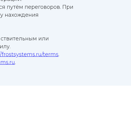
ся путём переговоров. При
ту нахождения
ействительным или
илу.
//frostsystems.ru/terms
.
ems.ru
.