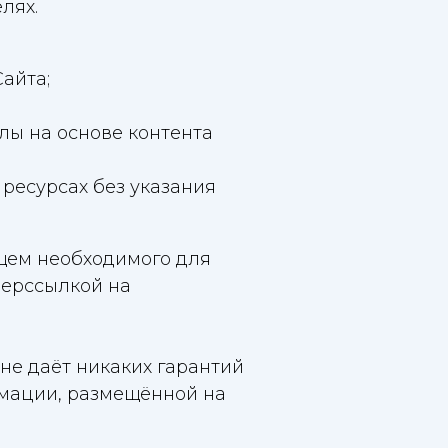
лях.
айта;
лы на основе контента
 ресурсах без указания
ющем необходимого для
перссылкой на
 не даёт никаких гарантий
рмации, размещённой на