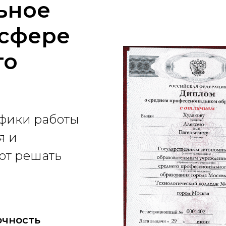
ьное
 сфере
го
фики работы
я и
ют решать
очность