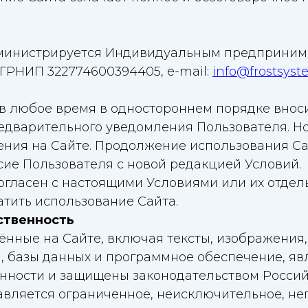
 администрируется Индивидуальным предприни
ГРНИП 322774600394405, e-mail:
info@frostsyst
е в любое время в одностороннем порядке внос
едварительного уведомления Пользователя. Но
ения на Сайте. Продолжение использования Са
сие Пользователя с новой редакцией Условий.
 согласен с настоящими Условиями или их отд
тить использование Сайта.
ственность
щённые на Сайте, включая тексты, изображения,
 базы данных и программное обеспечение, яв
енности и защищены законодательством Росси
тавляется ограниченное, неисключительное, н