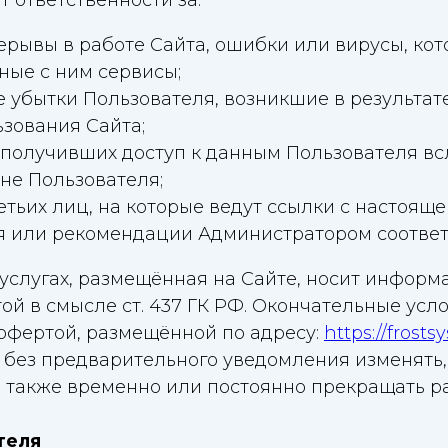
т ответственности за:
ерывы в работе Сайта, ошибки или вирусы, ко
ные с ним сервисы;
 убытки Пользователя, возникшие в результат
зования Сайта;
, получивших доступ к данным Пользователя в
не Пользователя;
тьих лиц, на которые ведут ссылки с настояще
я или рекомендации Администратором соответ
 услугах, размещённая на Сайте, носит инфор
й в смысле ст. 437 ГК РФ. Окончательные усло
офертой, размещённой по адресу:
https://frosts
е без предварительного уведомления изменять,
 также временно или постоянно прекращать р
теля