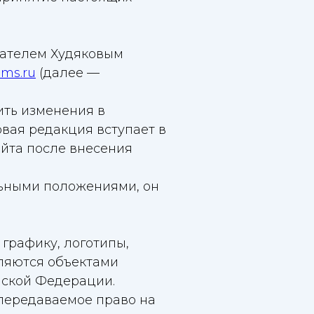
мателем Худяковым
ems.ru
(далее —
ить изменения в
вая редакция вступает в
йта после внесения
ельными положениями, он
 графику, логотипы,
ляются объектами
йской Федерации.
епередаваемое право на