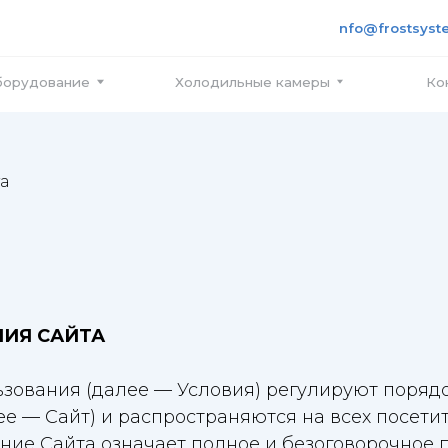
+7 495
info@frostsystems.ru
ПН-ПТ с
вание
Холодильные камеры
Контакты
а
ИЯ САЙТА
зования (далее — Условия) регулируют поряд
ее — Сайт) и распространяются на всех посети
ание Сайта означает полное и безоговорочное