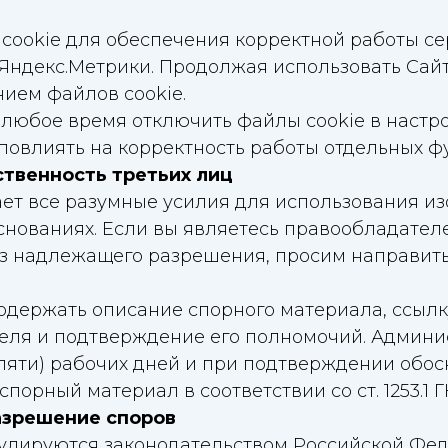
ы cookie для обеспечения корректной работы с
ндекс.Метрики. Продолжая использовать Сайт
нием файлов cookie.
в любое время отключить файлы cookie в настр
повлиять на корректность работы отдельных ф
ственность третьих лиц
гает все разумные усилия для использования и
снованиях. Если вы являетесь правообладател
з надлежащего разрешения, просим направить
одержать описание спорного материала, ссылк
еля и подтверждение его полномочий. Админи
(пяти) рабочих дней и при подтверждении обо
порный материал в соответствии со ст. 1253.1 Г
азрешение споров
егулируются законодательством Российской Фе