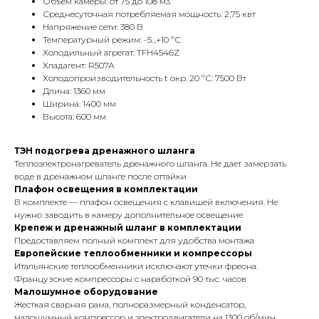
Объем камеры: от 75 до 108 м3
Среднесуточная потребляемая мощность: 2,75 квт
Напряжение сети: 380 В
Температурный режим: -5...+10 ºС
Холодильный агрегат: TFH4546Z
Хладагент: R507A
Холодопроизводительность t окр. 20 ºС: 7500 Вт
Длина: 1360 мм
Ширина: 1400 мм
Высота: 600 мм
ТЭН подогрева дренажного шланга
Теплоэлектронагреватель дренажного шланга. Не дает замерзать
воде в дренажном шланге после оттайки
Плафон освещения в комплектации
В комплекте — плафон освещения с клавишей включения. Не
нужно заводить в камеру дополнительное освещение
Крепеж и дренажный шланг в комплектации
Предоставляем полный комплект для удобства монтажа
Европейские теплообменники и компрессоры
Итальянские теплообменники исключают утечки фреона.
Французские компрессоры с наработкой 90 тыс. часов
Малошумное оборудование
Жесткая сварная рама, полноразмерный конденсатор,
малошумный компрессор и электродвигатели на 1300 об/мин.