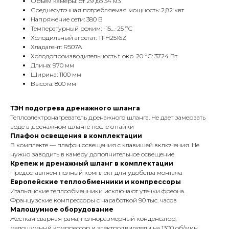
Объем камеры: от 29 до 34 м3
Среднесуточная потребляемая мощность: 2,82 квт
Напряжение сети: 380 В
Температурный режим: -15…-25 ºС
Холодильный агрегат: TFH2516Z
Хладагент: R507A
Холодопроизводительность t окр. 20 ºС: 3724 Вт
Длина: 970 мм
Ширина: 1100 мм
Высота: 800 мм
ТЭН подогрева дренажного шланга
Теплоэлектронагреватель дренажного шланга. Не дает замерзать
воде в дренажном шланге после оттайки
Плафон освещения в комплектации
В комплекте — плафон освещения с клавишей включения. Не
нужно заводить в камеру дополнительное освещение
Крепеж и дренажный шланг в комплектации
Предоставляем полный комплект для удобства монтажа
Европейские теплообменники и компрессоры
Итальянские теплообменники исключают утечки фреона.
Французские компрессоры с наработкой 90 тыс. часов
Малошумное оборудование
Жесткая сварная рама, полноразмерный конденсатор,
малошумный компрессор и электродвигатели на 1300 об/мин.