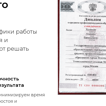
го
фики работы
я и
ют решать
очность
езультата
инимизируем время
остоя и