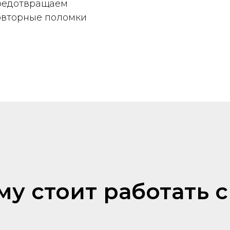
редотвращаем
овторные поломки
у стоит работать 