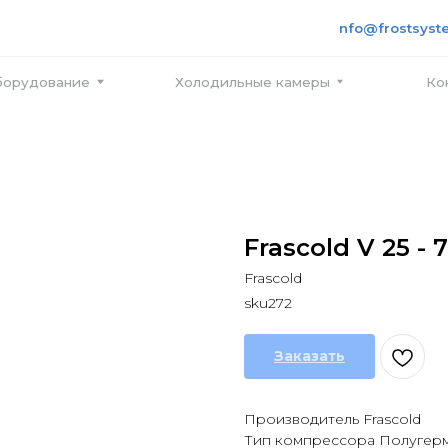
+7 495
info@frostsystems.ru
ПН-ПТ с
вание
Холодильные камеры
Контакты
Frascold V 25 - 7
Frascold
sku272
Заказать
Производитель Frascold
Тип компрессора Полугер