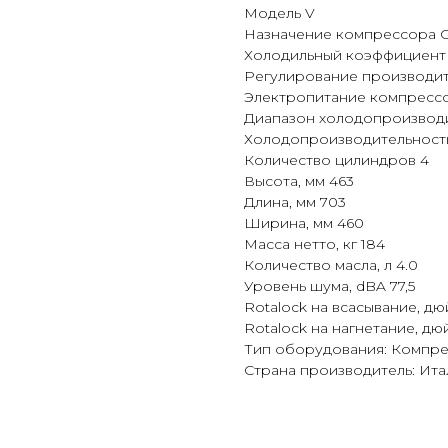
Модель V
Назначение компрессора 
Холодильный коэффициент (
Регулирование производит
Электропитание компрессор
Диапазон холодопроизводит
Холодопроизводительность,
Количество цилиндров 4
Высота, мм 463
Длина, мм 703
Ширина, мм 460
Масса нетто, кг 184
Количество масла, л 4.0
Уровень шума, dBA 77,5
Rotalock на всасывание, дюй
Rotalock на нагнетание, дюй
Тип оборудования: Компр
Страна производитель: Ита