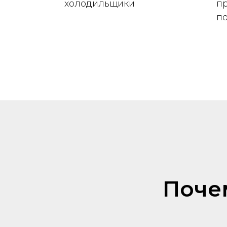
холодильщики
п
п
Почем