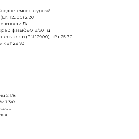
Среднетемпературный
EN 12900) 2,20
ельности Да
а 3 фазы/380 В/50 Гц
ельности (EN 12900), кВт 25-30
 кВт 28,93
м 2 1/8
м 1 3/8
ессор
лия