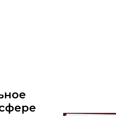
ьное
 сфере