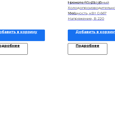
Низкотемпературный
t режим, °С -25...-15
Холодопроизводительнос
1049
Мощность, кВт 0.667
Напряжение, В 220
обавить в корзину
Добавить в корзин
одробнее
Подробнее