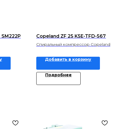
r SM222P
Copeland ZF 25 K5E-TFD-567
Спиральный компрессор Copeland
у
Добавить в корзину
Подробнее