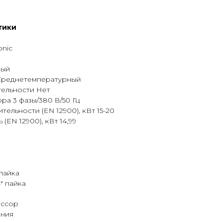
тики
nic
ный
Среднетемпературный
ельности Нет
а 3 фазы/380 В/50 Гц
ельности (EN 12900), кВт 15-20
EN 12900), кВт 14,99
пайка
" пайка
ессор
ония