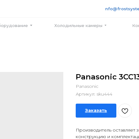
+7 495
info@frostsystems.ru
ПН-ПТ с
вание
Холодильные камеры
Контакты
Panasonic 3CC
Panasonic
Артикул:
sku444
Заказать
Производитель оставляет з
конструкцию и комплектац