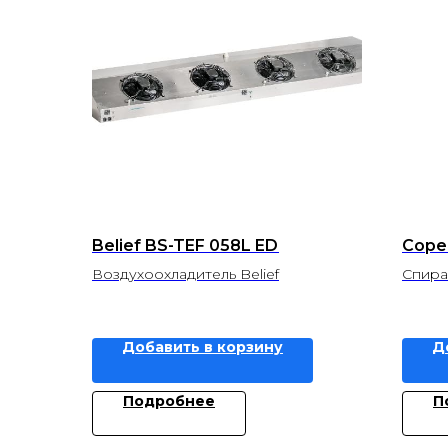
Belief BS-TEF 058L ED
Cope
Воздухоохладитель Belief
Спира
Добавить в корзину
Д
Подробнее
П