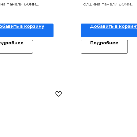
на панели 80мм
Толщина панели 80мм
 м3 9,55
Объем, м3 7,66
обавить в корзину
Добавить в корзин
одробнее
Подробнее