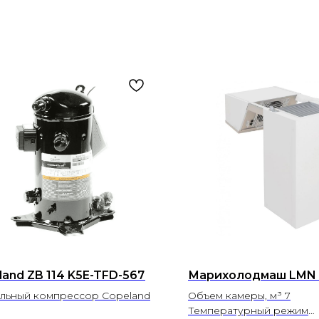
land ZB 114 K5E-TFD-567
Марихолодмаш LMN 
льный компрессор Copeland
Объем камеры, м³ 7
Температурный режим