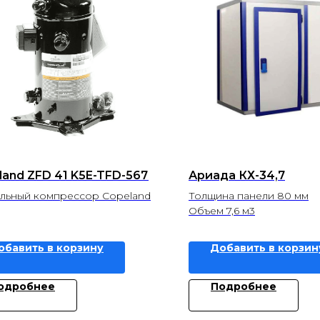
land ZFD 41 K5E-TFD-567
Ариада КХ-34,7
льный компрессор Copeland
Толщина панели 80 мм
Объем 7,6 м3
обавить в корзину
Добавить в корзин
одробнее
Подробнее