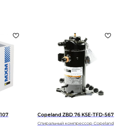
107
Copeland ZBD 76 K5E-TFD-567
Спиральный компрессор Copeland