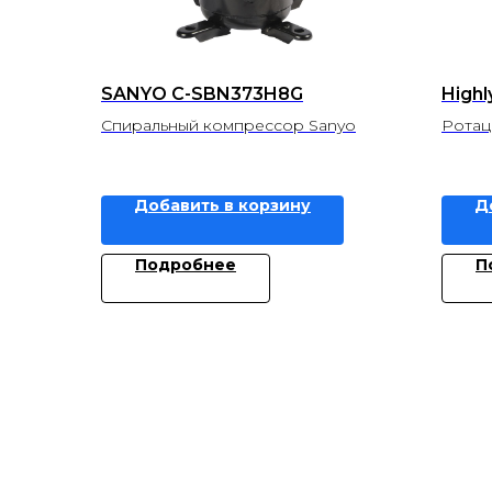
SANYO C-SBN373H8G
High
Спиральный компрессор Sanyo
Ротац
Добавить в корзину
Д
Подробнее
П