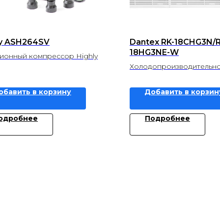
ly ASH264SV
Dantex RK-18СHG3N/R
18HG3NE-W
ионный компрессор Highly
Холодопроизводительнос
Теплопроизводительност
обавить в корзину
Добавить в корзин
одробнее
Подробнее