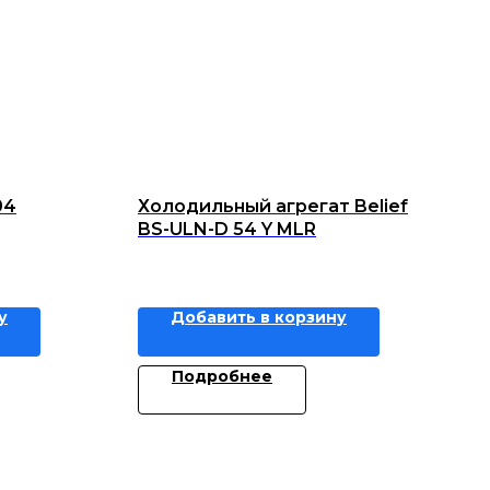
04
Холодильный агрегат Belief
BS-ULN-D 54 Y MLR
у
Добавить в корзину
Подробнее