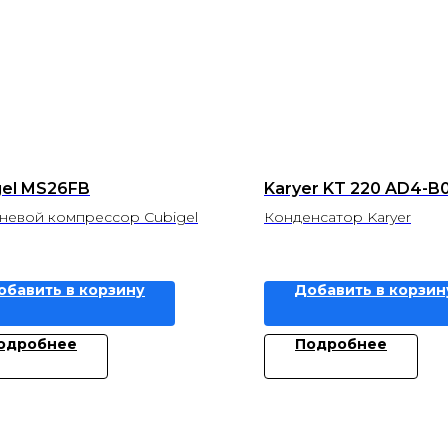
gel MS26FB
Karyer KT 220 AD4-B
евой компрессор Cubigel
Конденсатор Karyer
обавить в корзину
Добавить в корзин
одробнее
Подробнее