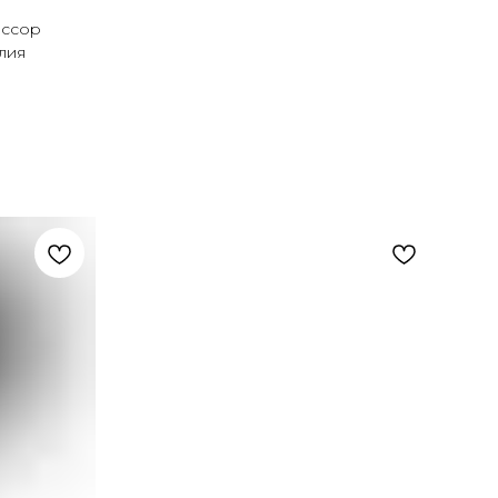
ессор
лия