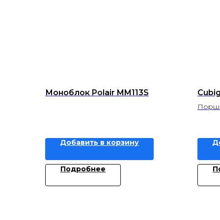
Моноблок Polair MM113S
Cubi
Поршн
Добавить в корзину
Д
Подробнее
П