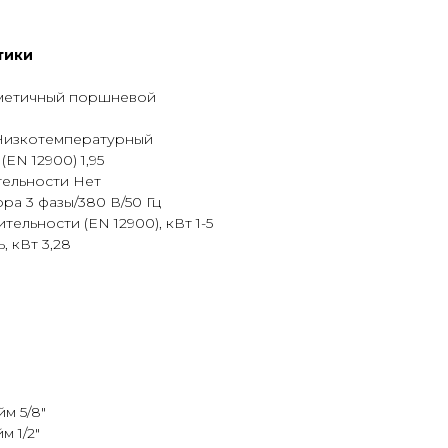
тики
метичный поршневой
Низкотемпературный
EN 12900) 1,95
ельности Нет
а 3 фазы/380 В/50 Гц
ельности (EN 12900), кВт 1-5
 кВт 3,28
йм 5/8"
м 1/2"