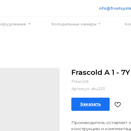
+7 495
info@frostsystems.ru
ПН-ПТ с
вание
Холодильные камеры
Контакты
Frascold A 1 - 7Y
Frascold
Артикул:
sku223
Заказать
Производитель оставляет з
конструкцию и комплектац