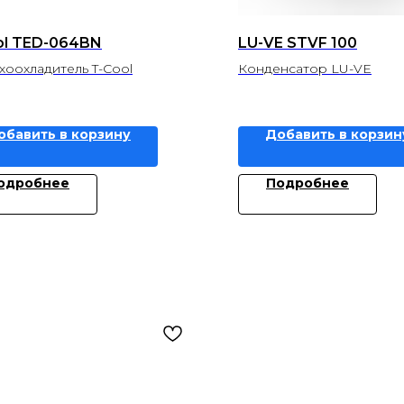
ol TED-064BN
LU-VE STVF 100
хоохладитель T-Cool
Конденсатор LU-VE
обавить в корзину
Добавить в корзин
одробнее
Подробнее