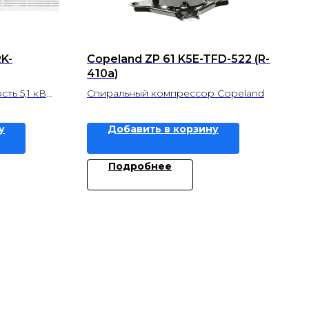
K-
Copeland ZP 61 K5E-TFD-522 (R-
410a)
ть 5,1 кВ
Спиральный компрессор Copeland
ь 5,5 кВ
у
Добавить в корзину
Подробнее