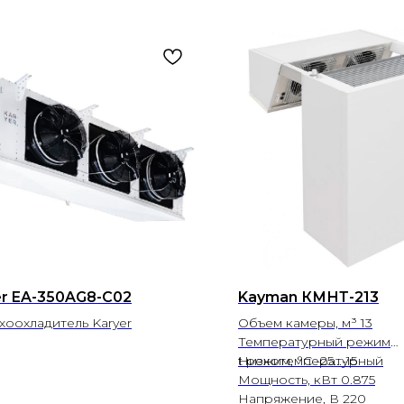
er EA-350AG8-C02
Kayman КМНТ-213
хоохладитель Karyer
Объем камеры, м³ 13
Температурный режим
Низкотемпературный
t режим, °С -25...-15
Мощность, кВт 0.875
Напряжение, В 220