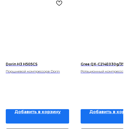
Dorin H3 H505CS
Gree QX-C214E030g/35
Поршневой компрессорв Dorin
Ротационный компрессор G
Добавить в корзину
Добавить в корз