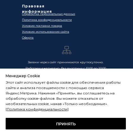
Правовая
информация
Обработка персональных данных
Политика конфиденциальности
Условия поставки товара
Условия использования сайта
Оферта
Заявки через сайт принимаются круглосуточно.
Работаем ежедневно, без выходных с 10:00 до 20:00
Менеджер Cookie
Цены, указанные на сайте, носят информационный
Этот сайт использует файлы cookie для обеспечения работы
характер и не являются публичной офертой в смысле
сайта и анализа посещаемости с помощью сервиса
ст. 437 ГК РФ. Окончательная стоимость товаров и услуг
Яндекс.Метрика. Нажимая «Принять», вы соглашаетесь на
определяется индивидуально и фиксируется в
обработку cookie-файлов. Вы можете отказаться от
Спецификации. Условия оказания услуг определяются
необязательных cookie, нажав «Только необходимые».
публичной офертой, размещённой по адресу:
[
Политика конфиденциальности
]
frostsystems.ru/oferta
ИП Худяков А.Е. ИНН 772394105251,
ОГРНИП 322774600394405
ПРИНЯТЬ
ФРОСТСИСТЕМС Copyright 2014 - 2026, г. Москва, Россия