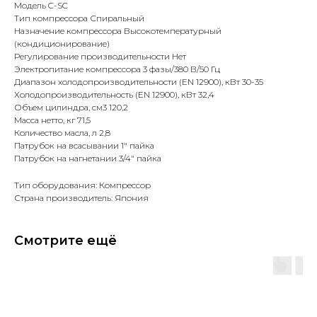
Модель C-SC
Тип компрессора Спиральный
Назначение компрессора Высокотемпературный
(кондиционирование)
Регулирование производительности Нет
Электропитание компрессора 3 фазы/380 В/50 Гц
Диапазон холодопроизводительности (EN 12900), кВт 30-35
Холодопроизводительность (EN 12900), кВт 32,4
Объем цилиндра, см3 120,2
Масса нетто, кг 71,5
Количество масла, л 2,8
Патрубок на всасывании 1" пайка
Патрубок на нагнетании 3/4" пайка
Тип оборудования: Компрессор
Страна производитель: Япония
Смотрите ещё