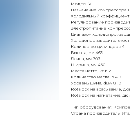
Модель V
Назначение компрессора 
Холодильный коэффициент (E
Регулирование производит
Электропитание компрессор
Диапазон холодопроизводит
Холодопроизводительность,
Количество цилиндров 4
Высота, мм 463
Длина, мм 703
Ширина, мм 460
Масса нетто, кг 192
Количество масла, л 4.0
Уровень шума, dBA 81,0
Rotalock на всасывание, дюй
Rotalock на нагнетание, дюй
Тип оборудования: Компр
Страна производитель: Ита