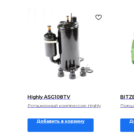
Highly ASG108TV
BITZE
Ротационный компрессор Highly
Поршн
Добавить в корзину
Д