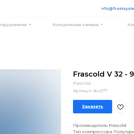
+7 495
info@frostsystems.ru
ПН-ПТ с
вание
Холодильные камеры
Контакты
Frascold V 32 - 
Frascold
Артикул:
sku277
Заказать
Производитель Frascold
Тип компрессора Полугер