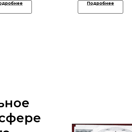
одробнее
Подробнее
ьное
 сфере