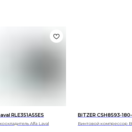
Laval RLE351A55ES
BITZER CSH8593-180
оохладитель Alfa Laval
Винтовой компрессор Bi