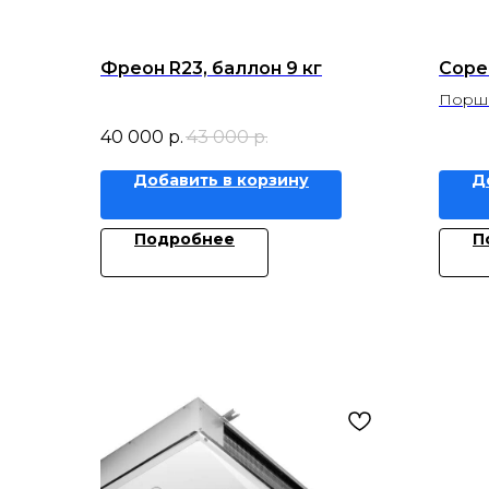
Фреон R23, баллон 9 кг
Cope
Поршн
40 000
р.
43 000
р.
Добавить в корзину
Д
Подробнее
П