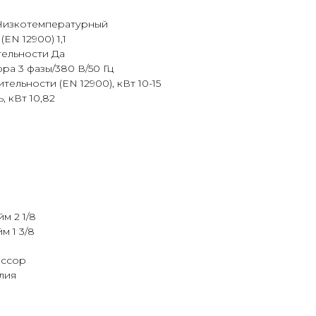
Низкотемпературный
N 12900) 1,1
ельности Да
а 3 фазы/380 В/50 Гц
ельности (EN 12900), кВт 10-15
 кВт 10,82
м 2 1/8
м 1 3/8
ессор
лия