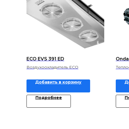
ECO EVS 391 ED
Onda
Воздухоохладитель ECO
Тепло
Добавить в корзину
Д
Подробнее
П