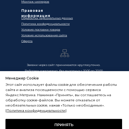
Монтаж чиллеров
Правовая
информация
Обработка персональных данных
Политика конфиденциальности
Условия поставки товара
Условия использования сайта
Оферта
Заявки через сайт принимаются круглосуточно.
Работаем ежедневно, без выходных с 10:00 до 20:00
Менеджер Cookie
Цены, указанные на сайте, носят информационный
Этот сайт использует файлы cookie для обеспечения работы
характер и не являются публичной офертой в смысле
сайта и анализа посещаемости с помощью сервиса
ст. 437 ГК РФ. Окончательная стоимость товаров и услуг
Яндекс.Метрика. Нажимая «Принять», вы соглашаетесь на
определяется индивидуально и фиксируется в
обработку cookie-файлов. Вы можете отказаться от
Спецификации. Условия оказания услуг определяются
необязательных cookie, нажав «Только необходимые».
публичной офертой, размещённой по адресу:
[
Политика конфиденциальности
]
frostsystems.ru/oferta
ИП Худяков А.Е. ИНН 772394105251,
ОГРНИП 322774600394405
ПРИНЯТЬ