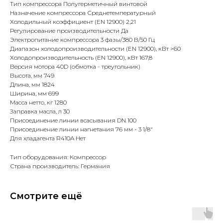
Тип компрессора Полугерметичный винтовой
Назначение компрессора Среднетемпературный
Холодильный коэффициент (EN 12900) 2,21
Регулирование производительности Да
Электропитание компрессора 3 фазы/380 В/50 Гц
Диапазон холодопроизводительности (EN 12900), кВт >60
Холодопроизводительность (EN 12900), кВт 167,8
Версия мотора 40D (обмотка - треугольник)
Высота, мм 749
Длина, мм 1824
Ширина, мм 699
Масса нетто, кг 1280
Заправка масла, л 30
Присоединение линии всасывания DN 100
Присоединение линии нагнетания 76 мм - 3 1/8"
Для хладагента R410A Нет
Тип оборудования: Компрессор
Страна производитель: Германия
Смотрите ещё