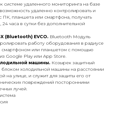
к системе удаленного мониторинга на базе
 возможность удаленно контролировать и
 ПК, планшета или смартфона, получать
 24 часа в сутки без дополнительной
X (Bluetooth) EVCO.
Bluetooth Модуль
тролировать работу оборудования в радиусе
h, смартфоном или планшетом с помощью
з Google Play или App Store.
олодильной машины.
Козырек защитный
 блоком холодильной машины на расстоянии
й на улице, и служит для защиты его от
анических повреждений посторонними
чных лучей.
система
ссия