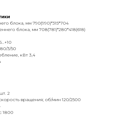
тики
го блока, мм 790(990)*315*704
него блока, мм 708(781)*280*418(618)
...+10
380/3/50
бление, кВт 3,4
4
шт. 2
скорость вращения; об/мин 120/2500
4
с 1800