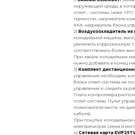
окружающей среды, в кото
сплит – системы, ниже +5°С
термостат, нагреватель ко
ККА, нагреватель блока уп
2)
Воздухоохладитель из
холодильной машины, выпо
увеличить коррозионную ст
соответствовать более вы
При заказе холодильных м
нужно добавить в конец на
3)
Комплект дистанционн
управления необходим, ко
блока сплит-системы не по
управления и следить за р
Плата контроллера распол
сплит-системы. Пульт упра
пользователя месте, не да
кабеля).
При покупке холодильной 
электрическая схема и инс
4)
Сетевая карта EVIF25TW