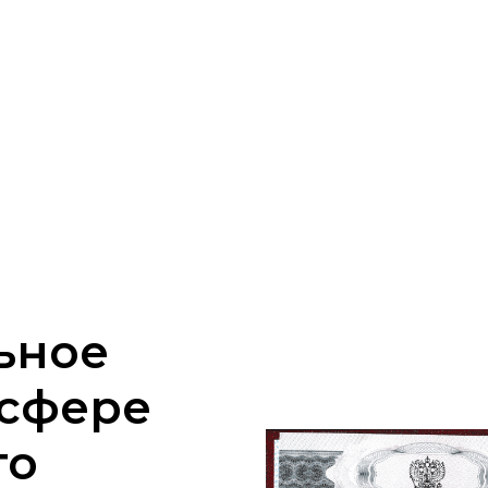
ьное
 сфере
го