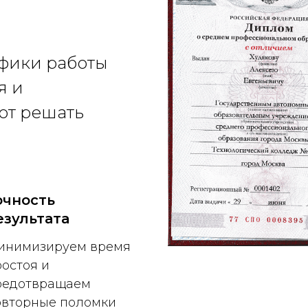
фики работы
я и
ют решать
очность
езультата
инимизируем время
остоя и
редотвращаем
овторные поломки