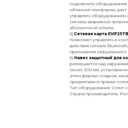
подключить оборудование 
облачной платформы, дает
управлять оборудованием с
сигналы аварийной тревоги,
абонентской оплаты.
5)
Сетевая карта EVIF25TB
позволяет управлять и кон
действия сигнала Вluetoot
приложения загруженного и
6)
Навес защитный для х
размещается над наружным
около 300 мм, установленно
атмосферных осадков, мех
предметами и прямых солне
Тип оборудования: Сплит-
Страна производитель: Ро