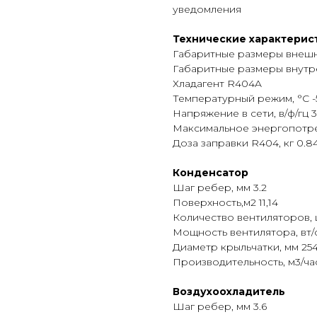
уведомления
Технические характерис
Габаритные размеры внешне
Габаритные размеры внутрен
Хладагент R404A
Температурный режим, °С -5
Напряжение в сети, в/ф/гц 
Maксимальное энергопотре
Доза заправки R404, кг 0.8
Конденсатор
Шаг ребер, мм 3.2
Поверхность,м2 11,14
Количество вентиляторов, 
Мощность вентилятора, вт/
Диаметр крыльчатки, мм 25
Производительность, м3/ча
Воздухоохладитель
Шаг ребер, мм 3.6