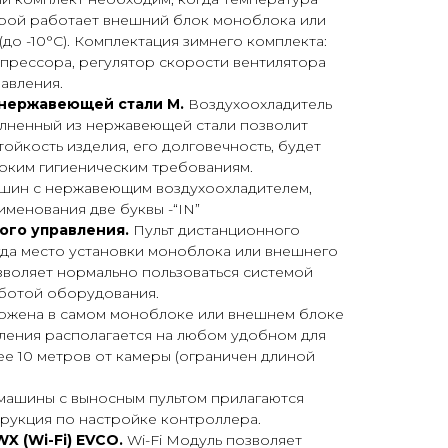
рой работает внешний блок моноблока или
 (до -10°С). Комплектация зимнего комплекта:
мпрессора, регулятор скорости вентилятора
равления.
 нержавеющей стали М.
Воздухоохладитель
лненный из нержавеющей стали позволит
ойкость изделия, его долговечность, будет
соким гигиеническим требованиям.
ашин с нержавеющим воздухоохладителем,
именования две буквы -“IN”
ого управления.
Пульт дистанционного
гда место установки моноблока или внешнего
зволяет нормально пользоваться системой
аботой оборудования.
ожена в самом моноблоке или внешнем блоке
вления располагается на любом удобном для
лее 10 метров от камеры (ограничен длиной
машины с выносным пультом прилагаются
трукция по настройке контроллера.
X (Wi-Fi) EVCO.
Wi-Fi Модуль позволяет