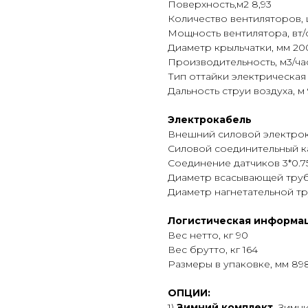
Поверхность,м2 8,93
Количество вентиляторов, 
Мощность вентилятора, вт/
Диаметр крыльчатки, мм 20
Производительность, м3/ча
Тип оттайки электрическая
Дальность струи воздуха, м 
Электрокабель
Внешний силовой электрокаб
Силовой соединительный каб
Соединение датчиков 3*0.7
Диаметр всасывающей трубк
Диаметр нагнетательной тр
Логистическая информа
Вес нетто, кг 90
Вес брутто, кг 164
Размеры в упаковке, мм 89
ОПЦИИ:
1)
Зимний комплект.
Зимни