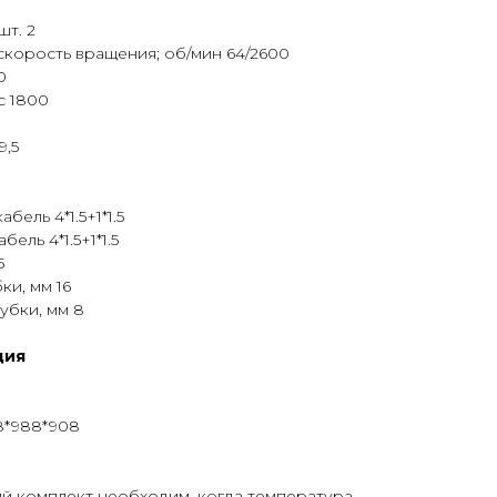
шт. 2
скорость вращения; об/мин 64/2600
0
с 1800
9,5
ель 4*1.5+1*1.5
ель 4*1.5+1*1.5
5
и, мм 16
убки, мм 8
ция
8*988*908
й комплект необходим, когда температура