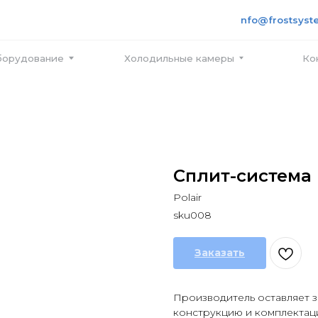
+7 495
info@frostsystems.ru
ПН-ПТ с
вание
Холодильные камеры
Контакты
Сплит-система 
Polair
sku008
Заказать
Производитель оставляет з
конструкцию и комплектац