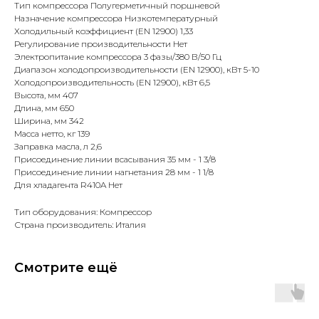
Тип компрессора Полугерметичный поршневой
Назначение компрессора Низкотемпературный
Холодильный коэффициент (EN 12900) 1,33
Регулирование производительности Нет
Электропитание компрессора 3 фазы/380 В/50 Гц
Диапазон холодопроизводительности (EN 12900), кВт 5-10
Холодопроизводительность (EN 12900), кВт 6,5
Высота, мм 407
Длина, мм 650
Ширина, мм 342
Масса нетто, кг 139
Заправка масла, л 2,6
Присоединение линии всасывания 35 мм - 1 3/8
Присоединение линии нагнетания 28 мм - 1 1/8
Для хладагента R410A Нет
Тип оборудования: Компрессор
Страна производитель: Италия
Смотрите ещё