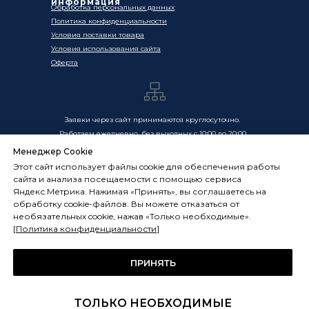
информация
Обработка персональных данных
Политика конфиденциальности
Условия поставки товара
Условия использования сайта
Оферта
Заявки через сайт принимаются круглосуточно.
Работаем ежедневно, без выходных с 10:00 до 20:00
Менеджер Cookie
Цены, указанные на сайте, носят информационный
Этот сайт использует файлы cookie для обеспечения работы
характер и не являются публичной офертой в смысле
сайта и анализа посещаемости с помощью сервиса
ст. 437 ГК РФ. Окончательная стоимость товаров и услуг
Яндекс.Метрика. Нажимая «Принять», вы соглашаетесь на
определяется индивидуально и фиксируется в
обработку cookie-файлов. Вы можете отказаться от
Спецификации. Условия оказания услуг определяются
необязательных cookie, нажав «Только необходимые».
публичной офертой, размещённой по адресу:
[
Политика конфиденциальности
]
frostsystems.ru/oferta
ИП Худяков А.Е. ИНН 772394105251,
ОГРНИП 322774600394405
ПРИНЯТЬ
ФРОСТСИСТЕМС Copyright 2014 - 2026, г. Москва, Россия
ТОЛЬКО НЕОБХОДИМЫЕ