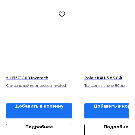
YH175C1-100 Invotech
Polair КХН-5,83 СФ
Спиральный компрессор Invotech
Толщина панели 80мм
Объем, м3 5,83
Добавить в корзину
Добавить в корз
Подробнее
Подробнее