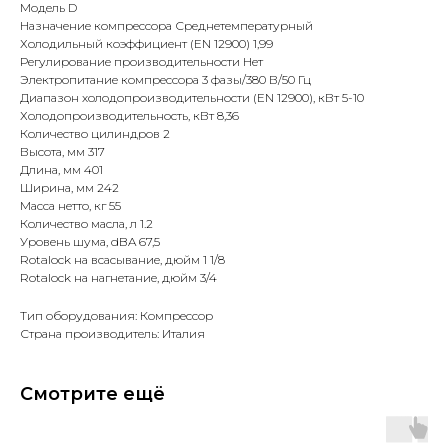
Модель D
Назначение компрессора Среднетемпературный
Холодильный коэффициент (EN 12900) 1,99
Регулирование производительности Нет
Электропитание компрессора 3 фазы/380 В/50 Гц
Диапазон холодопроизводительности (EN 12900), кВт 5-10
Холодопроизводительность, кВт 8,36
Количество цилиндров 2
Высота, мм 317
Длина, мм 401
Ширина, мм 242
Масса нетто, кг 55
Количество масла, л 1.2
Уровень шума, dBA 67,5
Rotalock на всасывание, дюйм 1 1/8
Rotalock на нагнетание, дюйм 3/4
Тип оборудования: Компрессор
Страна производитель: Италия
Смотрите ещё