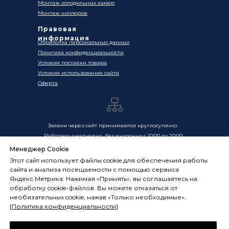
Монтаж холодильных камер
Монтаж чиллеров
Правовая
информация
Обработка персональных данных
Политика конфиденциальности
Условия поставки товара
Условия использования сайта
Оферта
Заявки через сайт принимаются круглосуточно.
Работаем ежедневно, без выходных с 10:00 до 20:00
Менеджер Cookie
Цены, указанные на сайте, носят информационный
Этот сайт использует файлы cookie для обеспечения работы
характер и не являются публичной офертой в смысле
сайта и анализа посещаемости с помощью сервиса
ст. 437 ГК РФ. Окончательная стоимость товаров и услуг
Яндекс.Метрика. Нажимая «Принять», вы соглашаетесь на
определяется индивидуально и фиксируется в
обработку cookie-файлов. Вы можете отказаться от
Спецификации. Условия оказания услуг определяются
необязательных cookie, нажав «Только необходимые».
публичной офертой, размещённой по адресу:
[
Политика конфиденциальности
]
frostsystems.ru/oferta
ИП Худяков А.Е. ИНН 772394105251,
ОГРНИП 322774600394405