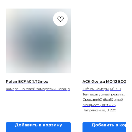
Polair ВСF 40.1.T2inox
АСК-Холод МС-12 ECO
Камера шоковой заморозки Полаир
Объем камеры, м³ 15.8
Температурный режим
Среднетемпературный
t режим, °С -5...+10
Мощность, кВт 0.75
Напряжение, В 220
Добавить в корзину
Добавить в корз