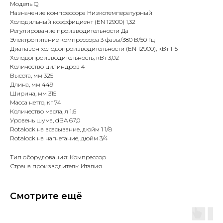
Модель Q
Назначение компрессора Низкотемпературный
Холодильный коэффициент (EN 12900) 1,32
Регулирование производительности Да
Электропитание компрессора 3 фазы/380 В/50 Гц
Диапазон холодопроизводительности (EN 12900), кВт 1-5
Холодопроизводительность, кВт 3,02
Количество цилиндров 4
Высота, мм 325
Длина, мм 449
Ширина, мм 315
Масса нетто, кг 74
Количество масла, л 1.6
Уровень шума, dBA 67,0
Rotalock на всасывание, дюйм 1 1/8
Rotalock на нагнетание, дюйм 3/4
Тип оборудования: Компрессор
Страна производитель: Италия
Смотрите ещё