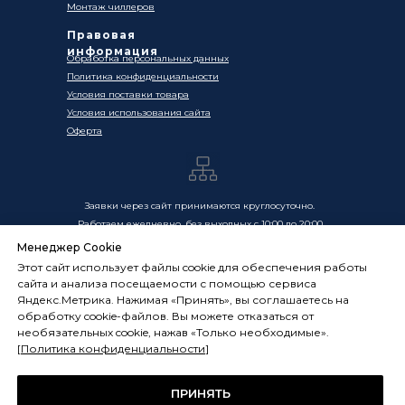
Монтаж чиллеров
Правовая
информация
Обработка персональных данных
Политика конфиденциальности
Условия поставки товара
Условия использования сайта
Оферта
Заявки через сайт принимаются круглосуточно.
Работаем ежедневно, без выходных с 10:00 до 20:00
Менеджер Cookie
Цены, указанные на сайте, носят информационный
Этот сайт использует файлы cookie для обеспечения работы
характер и не являются публичной офертой в смысле
сайта и анализа посещаемости с помощью сервиса
ст. 437 ГК РФ. Окончательная стоимость товаров и услуг
Яндекс.Метрика. Нажимая «Принять», вы соглашаетесь на
определяется индивидуально и фиксируется в
обработку cookie-файлов. Вы можете отказаться от
Спецификации. Условия оказания услуг определяются
необязательных cookie, нажав «Только необходимые».
публичной офертой, размещённой по адресу:
[
Политика конфиденциальности
]
frostsystems.ru/oferta
ИП Худяков А.Е. ИНН 772394105251,
ОГРНИП 322774600394405
ПРИНЯТЬ