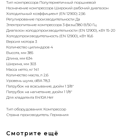
Тип компрессора Полугерметичный поршневой
Назначение компрессора Широкий рабочий диапазон
Холодильный коэффициент (EN 12900) 2,56
Регулирование производительности Да
Электропитание компрессора 3 фазы/380 В/50 Гц
Диапазон холодопроизводительности (EN 12900), кВт 15-20
Холодопроизводительность (EN 12900), кВт 16,6
Версия мотора 3
Количество цилиндров 4
Высота, мм 385
Длина, мм 634
Ширина, мм 303
Масса нетто, кг 141
Количество масла, л 2,6
Уровень шума, dBA 78,3
Патрубок на всасывание, дюйм 1 3/8"
Патрубок на нагнетание, дюйм 1 1/8"
Для хладагента R410A Нет
Тип оборудования: Компрессор
Страна производитель: Германия
Смотрите ещё