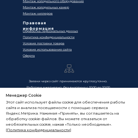
Монтаж холодильного оборудования
Монтаж холодильных камер
Монтаж чиллеров
Правовая
информация
Обработка персональных данных
Политика конфиденциальности
Условия поставки товара
Условия использования сайта
Оферта
Заявки через сайт принимаются круглосуточно.
Работаем ежедневно, без выходных с 10:00 до 20:00
Менеджер Cookie
Цены, указанные на сайте, носят информационный
Этот сайт использует файлы cookie для обеспечения работы
характер и не являются публичной офертой в смысле
сайта и анализа посещаемости с помощью сервиса
ст. 437 ГК РФ. Окончательная стоимость товаров и услуг
Яндекс.Метрика. Нажимая «Принять», вы соглашаетесь на
определяется индивидуально и фиксируется в
обработку cookie-файлов. Вы можете отказаться от
Спецификации. Условия оказания услуг определяются
необязательных cookie, нажав «Только необходимые».
публичной офертой, размещённой по адресу:
[
Политика конфиденциальности
]
frostsystems.ru/oferta
ИП Худяков А.Е. ИНН 772394105251,