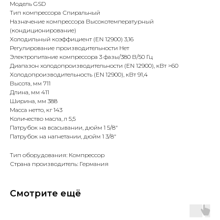
Модель GSD
Тип компрессора Спиральный
Назначение компрессора Высокотемпературный
(кондиционирование)
Холодильный коэффициент (EN 12900) 3,16
Регулирование производительности Нет
Электропитание компрессора 3 фазы/380 В/50 Гц
Диапазон холодопроизводительности (EN 12900), кВт >60
Холодопроизводительность (EN 12900), кВт 91,4
Высота, мм 711
Длина, мм 411
Ширина, мм 388
Масса нетто, кг 143
Количество масла, л 5,5
Патрубок на всасывании, дюйм 1 5/8"
Патрубок на нагнетании, дюйм 1 3/8"
Тип оборудования: Компрессор
Страна производитель: Германия
Смотрите ещё