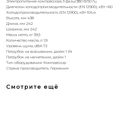
Электропитание компрессора 3 фазы/380 В/50 Гц
Диапазон холодопроизводительности (EN 12900), кВт >60
Холодопроизводительность (EN 12900), кВт 104,4
Высота, мм 438
Длина, мм 242
Ширина, мм 242
Масса нетто, кг 39,5
Количество масла, л 1,9
Уровень шума, dBA 72
Патрубок на всасывании, дюйм 1 1/4
Патрубок на нагнетании, дюйм 1
Тип оборудования: Компрессор
Страна производитель: Германия
Смотрите ещё