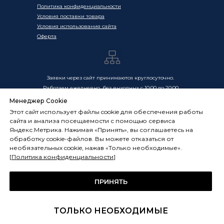
Политика конфиденциальности
Условия поставки товара
Условия использования сайта
Оферта
Заявки через сайт принимаются круглосуточно.
Работаем ежедневно, без выходных с 10:00 до 20:00
Менеджер Cookie
Цены, указанные на сайте, носят информационный
Этот сайт использует файлы cookie для обеспечения работы
характер и не являются публичной офертой в смысле
сайта и анализа посещаемости с помощью сервиса
ст. 437 ГК РФ. Окончательная стоимость товаров и услуг
Яндекс.Метрика. Нажимая «Принять», вы соглашаетесь на
определяется индивидуально и фиксируется в
обработку cookie-файлов. Вы можете отказаться от
Спецификации. Условия оказания услуг определяются
необязательных cookie, нажав «Только необходимые».
публичной офертой, размещённой по адресу:
[
Политика конфиденциальности
]
frostsystems.ru/oferta
ИП Худяков А.Е. ИНН 772394105251,
ОГРНИП 322774600394405
ПРИНЯТЬ
ФРОСТСИСТЕМС Copyright 2014 - 2026, г. Москва, Россия
ТОЛЬКО НЕОБХОДИМЫЕ