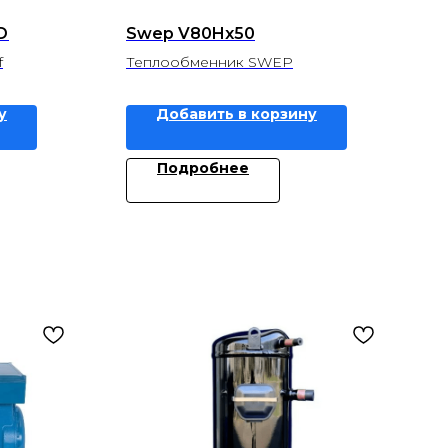
D
Swep V80Hx50
f
Теплообменник SWEP
у
Добавить в корзину
Подробнее