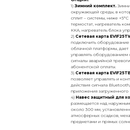
1)
Зимний комплект.
Зимни
окружающей среды, в кото
сплит – системы, ниже +5°С
термостат, нагреватель ко
ККА, нагреватель блока уп
2)
Сетевая карта EVIF25TW
подключить оборудование 
облачной платформы, дает
управлять оборудованием с
сигналы аварийной тревоги,
абонентской оплаты.
3)
Сетевая карта EVIF25TB
позволяет управлять и кон
действия сигнала Вluetoot
приложения загруженного и
4)
Навес защитный для х
размещается над наружным
около 300 мм, установленно
атмосферных осадков, мех
предметами и прямых солне