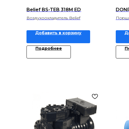
Belief BS-TEB 318M ED
DONP
Воздухоохладитель Belief
Поршн
Добавить в корзину
Д
Подробнее
П