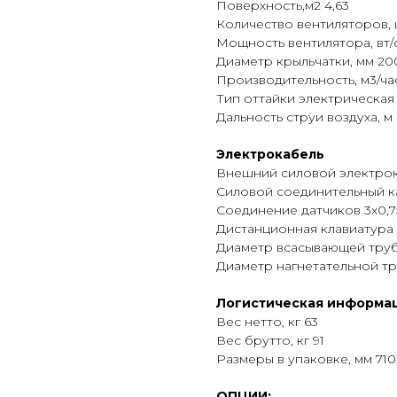
Поверхность,м2 4,63
Количество вентиляторов, ш
Мощность вентилятора, вт/
Диаметр крыльчатки, мм 20
Производительность, м3/ча
Тип оттайки электрическая
Дальность струи воздуха, м
Электрокабель
Внешний силовой электрокаб
Силовой соединительный каб
Соединение датчиков 3х0,7
Дистанционная клавиатура 
Диаметр всасывающей трубк
Диаметр нагнетательной тр
Логистическая информа
Вес нетто, кг 63
Вес брутто, кг 91
Размеры в упаковке, мм 710
ОПЦИИ: