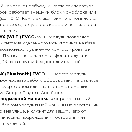
й комплект необходим, когда температура
рой работает внешний блок моноблока или
 (до -10°С). Комплектация зимнего комплекта:
мпрессора, регулятор скорости вентилятора
равления.
X (Wi-Fi) EVCO.
Wi-Fi Модуль позволяет
к системе удаленного мониторинга на базе
 возможность удаленно контролировать и
 ПК, планшета или смартфона, получать
 24 часа в сутки без дополнительной
X (Bluetooth) EVCO.
Bluetooth Модуль
тролировать работу оборудования в радиусе
h, смартфоном или планшетом с помощью
з Google Play или App Store.
олодильной машины.
Козырек защитный
 блоком холодильной машины на расстоянии
й на улице, и служит для защиты его от
анических повреждений посторонними
чных лучей.