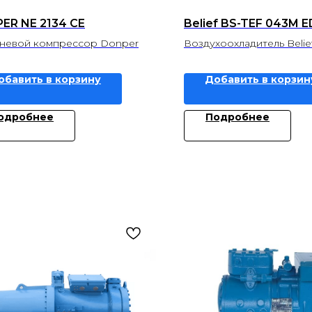
ER NE 2134 CE
Belief BS-TEF 043M E
евой компрессор Donper
Воздухоохладитель Belie
обавить в корзину
Добавить в корзин
одробнее
Подробнее