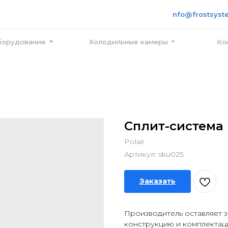
+7 495
info@frostsystems.ru
ПН-ПТ с
вание
Холодильные камеры
Контакты
Сплит-система 
Polair
Артикул:
sku025
Заказать
Производитель оставляет з
конструкцию и комплектац