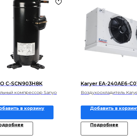
O C-SCN903H8K
Karyer EA-240AE6-C0
льный компрессор Sanyo
Воздухоохладитель Karye
обавить в корзину
Добавить в корзин
одробнее
Подробнее