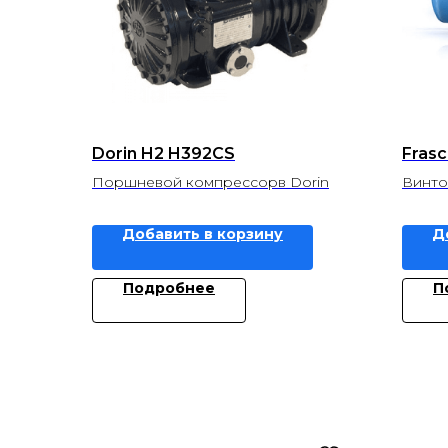
Dorin H2 H392CS
Fras
Поршневой компрессорв Dorin
Винто
Добавить в корзину
Д
Подробнее
П