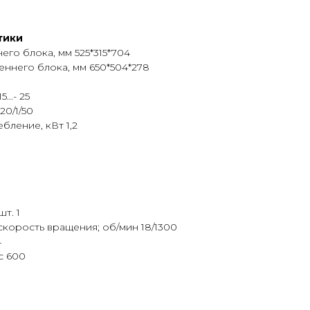
тики
го блока, мм 525*315*704
ннего блока, мм 650*504*278
..- 25
20/1/50
ление, кВт 1,2
т. 1
скорость вращения; об/мин 18/1300
4
с 600