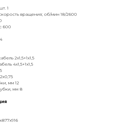
т. 1
скорость вращения; об/мин 18/2600
0
с 600
 4
ель 2х1,5+1х1,5
ель 4х1,5+1х1,5
5
2х0,75
и, мм 12
убки, мм 8
ция
x877x916