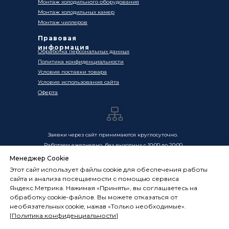
Монтаж холодильного оборудования
Монтаж холодильных камер
Монтаж чиллеров
Правовая
информация
Обработка персональных данных
Политика конфиденциальности
Условия поставки товара
Условия использования сайта
Оферта
Заявки через сайт принимаются круглосуточно.
Работаем ежедневно, без выходных с 10:00 до 20:00
Менеджер Cookie
Цены, указанные на сайте, носят информационный
Этот сайт использует файлы cookie для обеспечения работы
характер и не являются публичной офертой в смысле
сайта и анализа посещаемости с помощью сервиса
ст. 437 ГК РФ. Окончательная стоимость товаров и услуг
Яндекс.Метрика. Нажимая «Принять», вы соглашаетесь на
определяется индивидуально и фиксируется в
обработку cookie-файлов. Вы можете отказаться от
Спецификации. Условия оказания услуг определяются
необязательных cookie, нажав «Только необходимые».
публичной офертой, размещённой по адресу:
[
Политика конфиденциальности
]
frostsystems.ru/oferta
ИП Худяков А.Е. ИНН 772394105251,