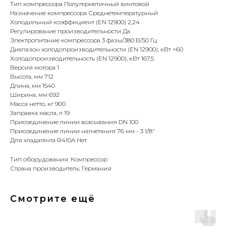
Тип компрессора Полугерметичный винтовой
Назначение компрессора Среднетемпературный
Холодильный коэффициент (EN 12900) 2,24
Регулирование производительности Да
Электропитание компрессора 3 фазы/380 В/50 Гц
Диапазон холодопроизводительности (EN 12900), кВт >60
Холодопроизводительность (EN 12900), кВт 167,5
Версия мотора 1
Высота, мм 712
Длина, мм 1540
Ширина, мм 692
Масса нетто, кг 900
Заправка масла, л 19
Присоединение линии всасывания DN 100
Присоединение линии нагнетания 76 мм - 3 1/8"
Для хладагента R410A Нет
Тип оборудования: Компрессор
Страна производитель: Германия
Смотрите ещё