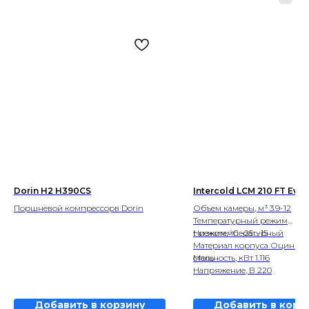
Dorin H2 H390CS
Intercold LCM 210 FT Evol
Поршневой компрессорв Dorin
Объем камеры, м³ 3.9-12
Температурный режим
Низкотемпературный
t режим, °С -25...-15
Материал корпуса Оцинко
сталь
Мощность, кВт 1.116
Напряжение, В 220
Добавить в корзину
Добавить в корз