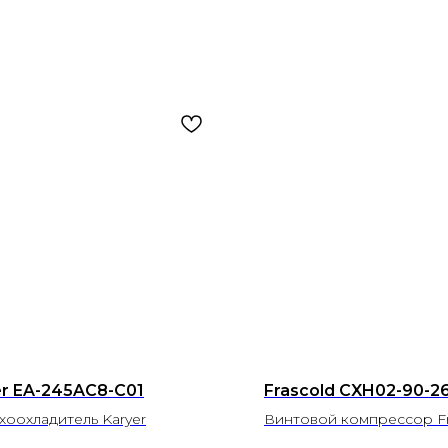
er EA-245AC8-C01
Frascold CXH02-90-2
хоохладитель Karyer
Винтовой компрессор Fr