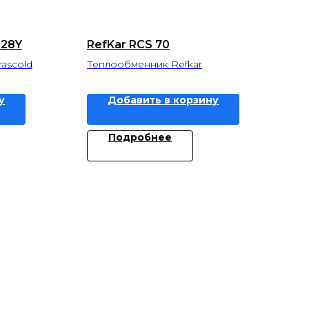
428Y
RefKar RCS 70
ascold
Теплообменник Refkar
у
Добавить в корзину
Подробнее