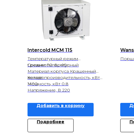
Intercold MCM 115
Wans
Температурный режим
Поршн
Среднетемпературный
t режим, °С -5...+10
Материал корпуса Крашенный
металл
Холодопроизводительность, кВт
1400
Мощность, кВт 0.8
Напряжение, В 220
Добавить в корзину
Д
Подробнее
П