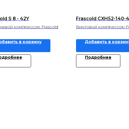
old S 8 - 42Y
Frascold CXH52-140-
евой компрессор Frascold
Винтовой компрессор Fr
обавить в корзину
Добавить в корзин
одробнее
Подробнее