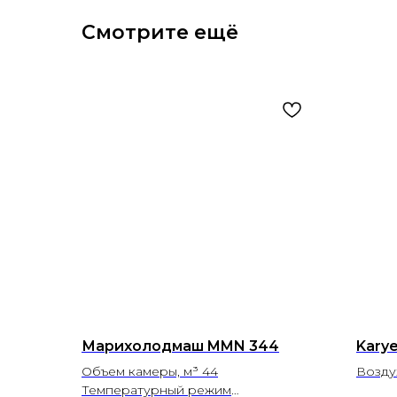
Смотрите ещё
Марихолодмаш MMN 344
Kary
Объем камеры, м³ 44
Возду
Температурный режим