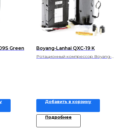
09S Green
Boyang-Lanhai QXC-19 K
Ротационный компрессор Boyang-
Lanhai
у
Добавить в корзину
Подробнее