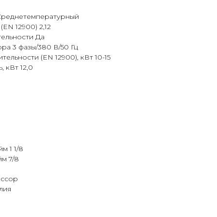
Среднетемпературный
EN 12900) 2,12
ельности Да
а 3 фазы/380 В/50 Гц
ельности (EN 12900), кВт 10-15
 кВт 12,0
м 1 1/8
йм 7/8
ессор
лия