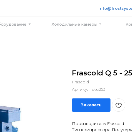
+7 495
info@frostsystems.ru
ПН-ПТ с
вание
Холодильные камеры
Контакты
Frascold Q 5 - 25
Frascold
Артикул:
sku253
Заказать
Производитель Frascold
Тип компрессора Полугер