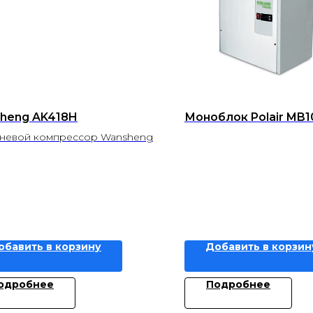
heng AK418H
Моноблок Polair MB1
евой компрессор Wansheng
обавить в корзину
Добавить в корзин
одробнее
Подробнее