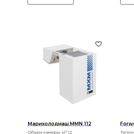
Марихолодмаш MMN 112
Forw
Объем камеры, м³ 12
Тепло