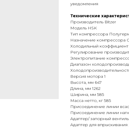
уведомления
Технические характерис
Производитель Bitzer
Модель HSK
Тип компрессора Полугер
Назначение компрессора 
Холодильный коэффициент (
Регулирование производит
Электропитание компрессор
Диапазон холодопроизводит
Холодопроизводительность 
Версия мотора 1
Высота, мм 647
Длина, мм 1262
Ширина, мм 585
Масса нетто, кг 585
Присоединение линии всас
Присоединение линии нагнет
Адаптер/ запорный вентиль д
Адаптер для впрыскивания ж