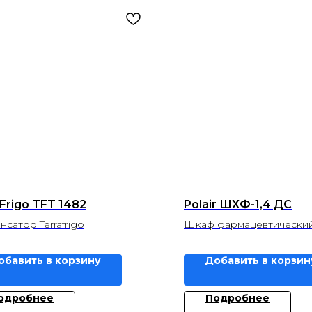
Frigo TFT 1482
Polair ШХФ-1,4 ДС
сатор Terrafrigo
Шкаф фармацевтический 
обавить в корзину
Добавить в корзин
одробнее
Подробнее