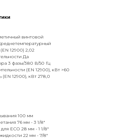
тики
метичный винтовой
Среднетемпературный
EN 12900) 2,02
ельности Да
а 3 фазы/380 В/50 Гц
ельности (EN 12900), кВт >60
(EN 12900), кВт 278,0
ывания 100 мм
ания 76 мм - 3 1/8"
ля ЕСО 28 мм - 1 1/8"
идкости 22 мм - 7/8"