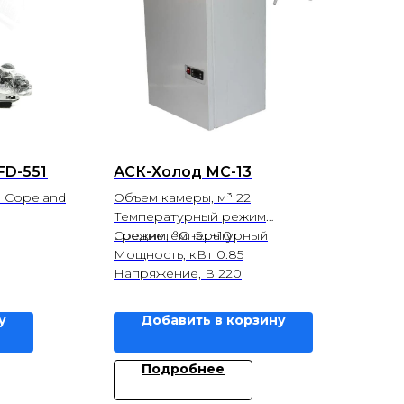
FD-551
АСК-Холод МС-13
 Copeland
Объем камеры, м³ 22
Температурный режим
Среднетемпературный
t режим, °С -5...+10
Мощность, кВт 0.85
Напряжение, В 220
у
Добавить в корзину
Подробнее