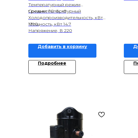
Температурный режим
Среднетемпературный
t режим, °С -5…+5
Холодопроизводительность, кВт
1390
Мощность, кВт 14.7
Напряжение, В 220
Добавить в корзину
Д
Подробнее
П