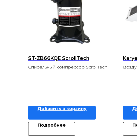
ST-ZB66KQE ScrollTech
Kary
Спиральный компрессор ScrollTech
Возду
Добавить в корзину
Д
Подробнее
П