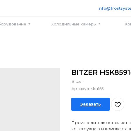
+7 495
info@frostsystems.ru
ПН-ПТ с
вание
Холодильные камеры
Контакты
BITZER HSK8591
Bitzer
Артикул:
sku155
Заказать
Производитель оставляет з
конструкцию и комплектац