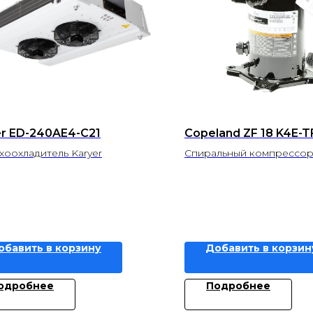
er ED-240AE4-C21
Copeland ZF 18 K4E-T
хоохладитель Karyer
Спиральный компрессор
обавить в корзину
Добавить в корзин
одробнее
Подробнее