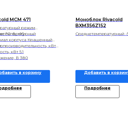
cold MCM 471
Моноблок Rivacold
BXM356Z152
ратурный режим
етемпературный
, °С -5...+10
Среднетемпературный -
иал корпуса Крашенный
Фреон R404A
л
опроизводительность, кВт
Холодопроизводительно
ть, кВт 5.1
Вт
жение, В 380
Объем помещения 932 м
обавить в корзину
Добавить в корзин
одробнее
Подробнее