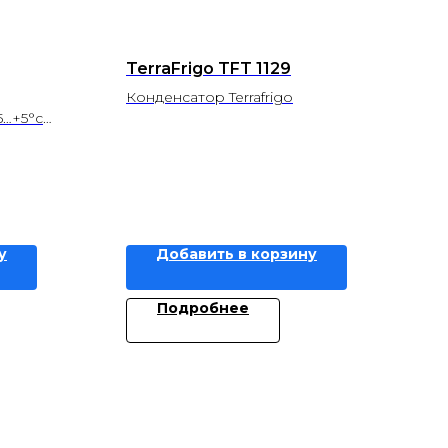
TerraFrigo TFT 1129
Конденсатор Terrafrigo
5…+5°c
сть 47306
3
у
Добавить в корзину
Подробнее