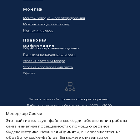
Монтаж
Монтаж холодильного оборудования
Монтаж холодильных камер
Монтаж чиллеров
Правовая
информация
Обработка персональных данных
Политика конфиденциальности
Условия поставки товара
Условия использования сайта
Оферта
Заявки через сайт принимаются круглосуточно.
Работаем ежедневно, без выходных с 10:00 до 20:00
Менеджер Cookie
Цены, указанные на сайте, носят информационный
Этот сайт использует файлы cookie для обеспечения работы
характер и не являются публичной офертой в смысле
сайта и анализа посещаемости с помощью сервиса
ст. 437 ГК РФ. Окончательная стоимость товаров и услуг
Яндекс.Метрика. Нажимая «Принять», вы соглашаетесь на
определяется индивидуально и фиксируется в
обработку cookie-файлов. Вы можете отказаться от