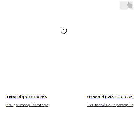
TerraFrigo TFT 0763
Frascold FVR-H-100-350
Конденсатор Terrafrigo
Винтовой компрессор Frasc