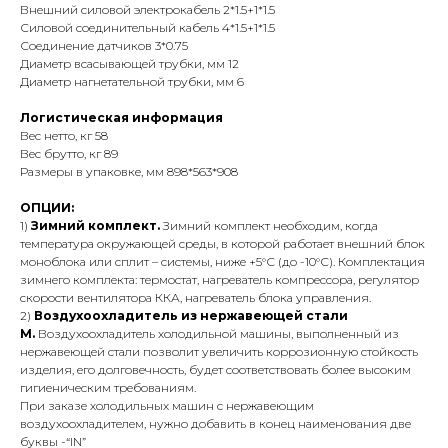
Внешний силовой электрокабель 2*1.5+1*1.5
Силовой соединительный кабель 4*1.5+1*1.5
Соединение датчиков 3*0.75
Диаметр всасывающей трубки, мм 12
Диаметр нагнетательной трубки, мм 6
Логистическая информация
Вес нетто, кг 58
Вес брутто, кг 89
Размеры в упаковке, мм 898*563*908
ОПЦИИ:
1)
Зимний комплект.
Зимний комплект необходим, когда
температура окружающей среды, в которой работает внешний блок
моноблока или сплит – системы, ниже +5°С (до -10°С). Комплектация
зимнего комплекта: термостат, нагреватель компрессора, регулятор
скорости вентилятора ККА, нагреватель блока управления.
2)
Воздухоохладитель из нержавеющей стали
М.
Воздухоохладитель холодильной машины, выполненный из
нержавеющей стали позволит увеличить коррозионную стойкость
изделия, его долговечность, будет соответствовать более высоким
гигиеническим требованиям.
При заказе холодильных машин с нержавеющим
воздухоохладителем, нужно добавить в конец наименования две
буквы -“IN”