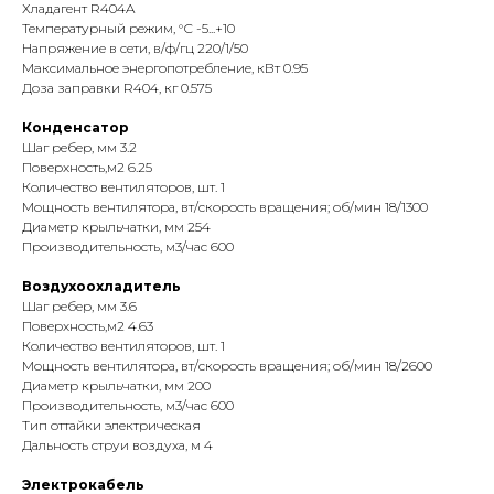
Хладагент R404A
Температурный режим, °С -5...+10
Напряжение в сети, в/ф/гц 220/1/50
Maксимальное энергопотребление, кВт 0.95
Доза заправки R404, кг 0.575
Конденсатор
Шаг ребер, мм 3.2
Поверхность,м2 6.25
Количество вентиляторов, шт. 1
Мощность вентилятора, вт/скорость вращения; об/мин 18/1300
Диаметр крыльчатки, мм 254
Производительность, м3/час 600
Воздухоохладитель
Шаг ребер, мм 3.6
Поверхность,м2 4.63
Количество вентиляторов, шт. 1
Мощность вентилятора, вт/скорость вращения; об/мин 18/2600
Диаметр крыльчатки, мм 200
Производительность, м3/час 600
Тип оттайки электрическая
Дальность струи воздуха, м 4
Электрокабель