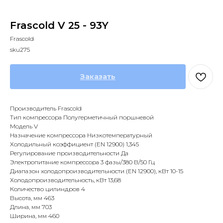
Frascold V 25 - 93Y
Frascold
sku275
Заказать
Производитель Frascold
Тип компрессора Полугерметичный поршневой
Модель V
Назначение компрессора Низкотемпературный
Холодильный коэффициент (EN 12900) 1,345
Регулирование производительности Да
Электропитание компрессора 3 фазы/380 В/50 Гц
Диапазон холодопроизводительности (EN 12900), кВт 10-15
Холодопроизводительность, кВт 13,68
Количество цилиндров 4
Высота, мм 463
Длина, мм 703
Ширина, мм 460