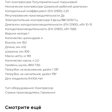
Тип компрессора Полугерметичный поршневой
Назначение компрессора Широкий рабочий диапазон
Холодильный коэффициент (EN 12900) 2,25
Регулирование производительности Да
Электропитание компрессора 3 фазы/380 В/50 Гц
Диапазон холодопроизводительности (EN 12900), кВт 10-15
Холодопроизводительность (EN 12900), кВт 13,83
Версия мотора 1
Количество цилиндров 4
Высота, мм 352
Длина, мм 432
Ширина, мм 309
Масса нетто, кг 89
Количество масла, л 2,0
Уровень шума, dBA 73,6
Патрубок на всасывание, дюйм 1 1/8"
Патрубок на нагнетание, дюйм 7/8"
Для хладагента R410A Нет
Тип оборудования: Компрессор
Страна производитель: Германия
Смотрите ещё