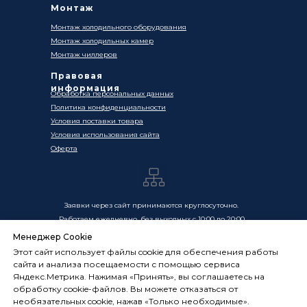
Монтаж
Монтаж холодильного оборудования
Монтаж холодильных камер
Монтаж чиллеров
Правовая
информация
Обработка персональных данных
Политика конфиденциальности
Условия поставки товара
Условия использования сайта
Оферта
Заявки через сайт принимаются круглосуточно.
Работаем ежедневно, без выходных с 10:00 до 20:00
Менеджер Cookie
Цены, указанные на сайте, носят информационный
Этот сайт использует файлы cookie для обеспечения работы
характер и не являются публичной офертой в смысле
сайта и анализа посещаемости с помощью сервиса
ст. 437 ГК РФ. Окончательная стоимость товаров и услуг
Яндекс.Метрика. Нажимая «Принять», вы соглашаетесь на
определяется индивидуально и фиксируется в
обработку cookie-файлов. Вы можете отказаться от
Спецификации. Условия оказания услуг определяются
необязательных cookie, нажав «Только необходимые».