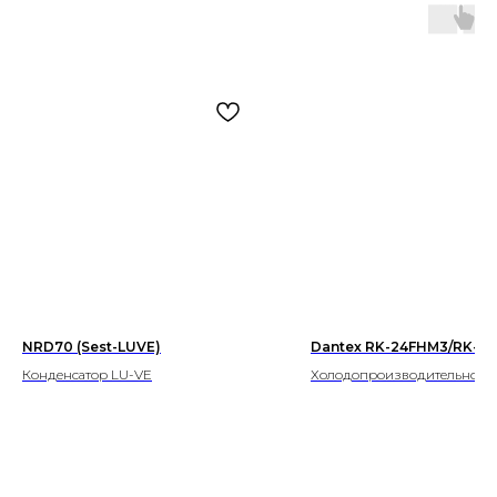
NRD70 (Sest-LUVE)
Dantex RK-24FHM3/RK-2
Конденсатор LU-VE
Холодопроизводительность 
кВт
Теплопроизводительность 7,