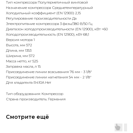
Тип компрессора Полугерметичный винтовой
Назначение компрессора Среднетемпературный
Холодильный коэффициент (EN 12900) 2,15
Регулирование производительности Да
Электропитание компрессора 3 фазы/380 В/50 Гц
Диапазон холодопроизводительности (EN 12900), кВт >60
Холодопроизводительность (EN 12900), кВт 68,1
Версия мотора 1
Высота, мм 572
Длина, мм 1353
Ширина, мм 572
Масса нетто, кг 525
Заправка масла, л 15
Присоединение линии всасывания 76 мм - 3 1/8"
Присоединение линии нагнетания 54 мм - 2 1/8"
Для хладагента R410A Нет
Тип оборудования: Компрессор
Страна производитель: Германия
Смотрите ещё