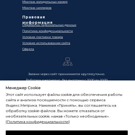
Монтаж холодильных камер
Монтаж чиллеров
Правовая
информация
Обработка персональных данных
Политика конфиденциальности
Условия поставки товара
Условия использования сайта
Оферта
Заявки через сайт принимаются круглосуточно.
Работаем ежедневно, без выходных с 10:00 до 20:00
Менеджер Cookie
Цены, указанные на сайте, носят информационный
Этот сайт использует файлы cookie для обеспечения работы
характер и не являются публичной офертой в смысле
сайта и анализа посещаемости с помощью сервиса
ст. 437 ГК РФ. Окончательная стоимость товаров и услуг
Яндекс.Метрика. Нажимая «Принять», вы соглашаетесь на
определяется индивидуально и фиксируется в
обработку cookie-файлов. Вы можете отказаться от
Спецификации. Условия оказания услуг определяются
необязательных cookie, нажав «Только необходимые».
публичной офертой, размещённой по адресу:
[
Политика конфиденциальности
]
frostsystems.ru/oferta
ИП Худяков А.Е. ИНН 772394105251,
ОГРНИП 322774600394405