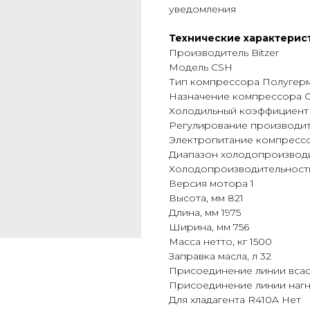
уведомления
Технические характерис
Производитель Bitzer
Модель CSH
Тип компрессора Полугер
Назначение компрессора 
Холодильный коэффициент (
Регулирование производит
Электропитание компрессор
Диапазон холодопроизводит
Холодопроизводительность 
Версия мотора 1
Высота, мм 821
Длина, мм 1975
Ширина, мм 756
Масса нетто, кг 1500
Заправка масла, л 32
Присоединение линии всас
Присоединение линии нагн
Для хладагента R410A Нет