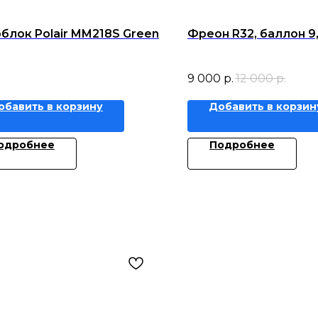
блок Polair MM218S Green
Фреон R32, баллон 9,
9 000
р.
12 000
р.
обавить в корзину
Добавить в корзин
одробнее
Подробнее