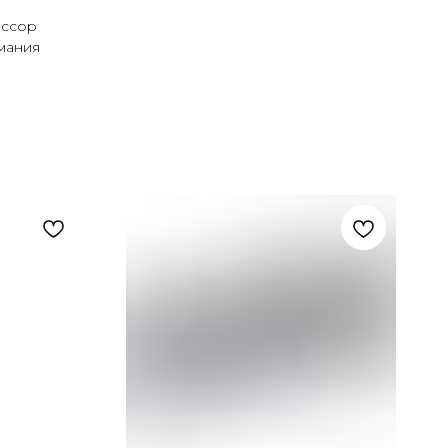
ессор
мания