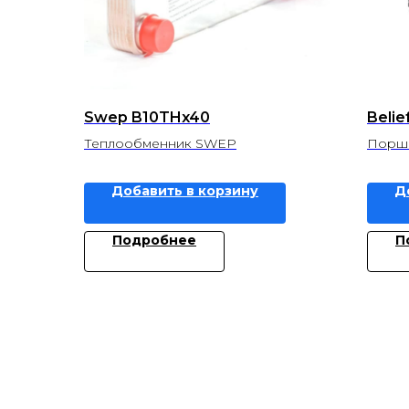
Swep B10THx40
Belie
Теплообменник SWEP
Поршн
Добавить в корзину
Д
Подробнее
П