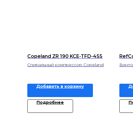
Copeland ZR 190 KCE-TFD-455
RefC
Спиральный компрессор Copeland
Винто
Добавить в корзину
Д
Подробнее
П