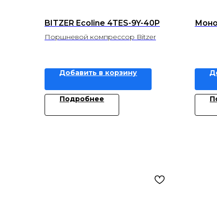
BITZER Ecoline 4TES-9Y-40P
Моно
Поршневой компрессор Bitzer
Добавить в корзину
Д
Подробнее
П