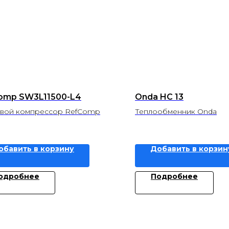
omp SW3L11500-L4
Onda HC 13
вой компрессор RefComp
Теплообменник Onda
обавить в корзину
Добавить в корзин
одробнее
Подробнее