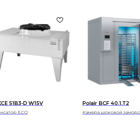
KCE 51B3-D W15V
Polair ВСF 40.1.T2
нсатор ECO
Камера шоковой заморо
Полаир