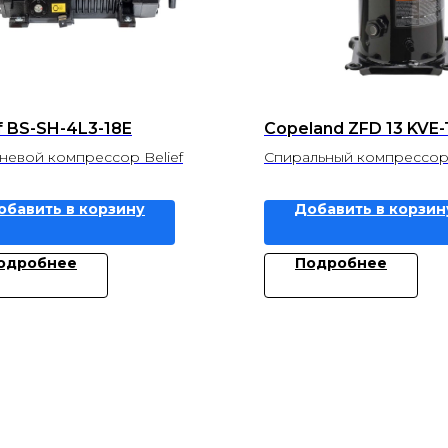
f BS-SH-4L3-18E
Copeland ZFD 13 KVE
евой компрессор Belief
Спиральный компрессор
обавить в корзину
Добавить в корзин
одробнее
Подробнее