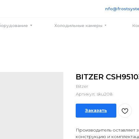
+7 495
info@frostsystems.ru
ПН-ПТ с
вание
Холодильные камеры
Контакты
BITZER CSH9510
Bitzer
Артикул:
sku208
Заказать
Производитель оставляет з
конструкцию и комплектац