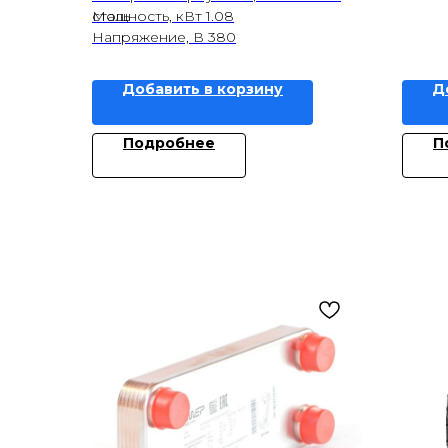
сталь
Мощность, кВт 1.08
Напряжение, В 380
Добавить в корзину
Д
Подробнее
П