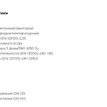
тики
метичный винтовой
Среднетемпературный
EN 12900) 2,23
ельности Да
а 3 фазы/380 В/50 Гц
ельности (EN 12900), кВт >60
(EN 12900), кВт 328,0
ывания DN 125
етания DN 100