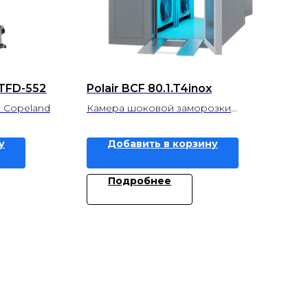
-TFD-552
Polair BCF 80.1.T4inox
 Copeland
Камера шоковой заморозки
Полаир
у
Добавить в корзину
Подробнее