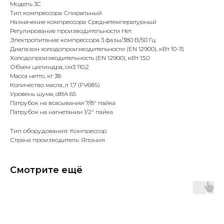
Модель 3C
Тип компрессора Спиральный
Назначение компрессора Среднетемпературный
Регулирование производительности Нет
Электропитание компрессора 3 фазы/380 В/50 Гц
Диапазон холодопроизводительности (EN 12900), кВт 10-15
Холодопроизводительность (EN 12900), кВт 13,0
Объем цилиндра, см3 110,2
Масса нетто, кг 38
Количество масла, л 1,7 (FV68S)
Уровень шума, dBA 65
Патрубок на всасывании 7/8" пайка
Патрубок на нагнетании 1/2" пайка
Тип оборудования: Компрессор
Страна производитель: Япония
Смотрите ещё