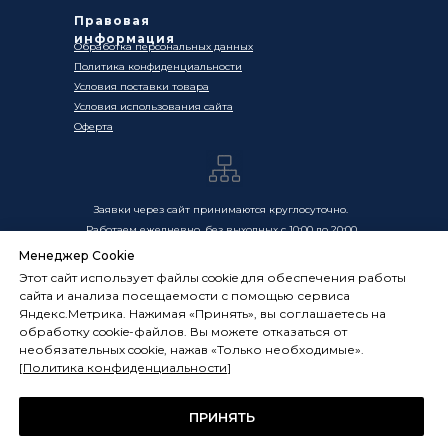
Правовая
информация
Обработка персональных данных
Политика конфиденциальности
Условия поставки товара
Условия использования сайта
Оферта
Заявки через сайт принимаются круглосуточно.
Работаем ежедневно, без выходных с 10:00 до 20:00
Менеджер Cookie
Цены, указанные на сайте, носят информационный
Этот сайт использует файлы cookie для обеспечения работы
характер и не являются публичной офертой в смысле
сайта и анализа посещаемости с помощью сервиса
ст. 437 ГК РФ. Окончательная стоимость товаров и услуг
Яндекс.Метрика. Нажимая «Принять», вы соглашаетесь на
определяется индивидуально и фиксируется в
обработку cookie-файлов. Вы можете отказаться от
Спецификации. Условия оказания услуг определяются
необязательных cookie, нажав «Только необходимые».
публичной офертой, размещённой по адресу:
[
Политика конфиденциальности
]
frostsystems.ru/oferta
ИП Худяков А.Е. ИНН 772394105251,
ОГРНИП 322774600394405
ПРИНЯТЬ
ФРОСТСИСТЕМС Copyright 2014 - 2026, г. Москва, Россия