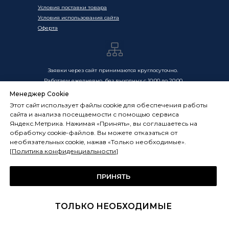
Условия поставки товара
Условия использования сайта
Оферта
Заявки через сайт принимаются круглосуточно.
Работаем ежедневно, без выходных с 10:00 до 20:00
Менеджер Cookie
Цены, указанные на сайте, носят информационный
Этот сайт использует файлы cookie для обеспечения работы
характер и не являются публичной офертой в смысле
сайта и анализа посещаемости с помощью сервиса
ст. 437 ГК РФ. Окончательная стоимость товаров и услуг
Яндекс.Метрика. Нажимая «Принять», вы соглашаетесь на
определяется индивидуально и фиксируется в
обработку cookie-файлов. Вы можете отказаться от
Спецификации. Условия оказания услуг определяются
необязательных cookie, нажав «Только необходимые».
публичной офертой, размещённой по адресу:
[
Политика конфиденциальности
]
frostsystems.ru/oferta
ИП Худяков А.Е. ИНН 772394105251,
ОГРНИП 322774600394405
ПРИНЯТЬ
ФРОСТСИСТЕМС Copyright 2014 - 2026, г. Москва, Россия
ТОЛЬКО НЕОБХОДИМЫЕ