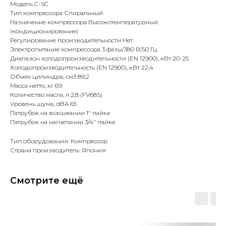
Модель C-SC
Тип компрессора Спиральный
Назначение компрессора Высокотемпературный
(кондиционирование)
Регулирование производительности Нет
Электропитание компрессора 3 фазы/380 В/50 Гц
Диапазон холодопроизводительности (EN 12900), кВт 20-25
Холодопроизводительность (EN 12900), кВт 22,4
Объем цилиндра, см3 89,2
Масса нетто, кг 69
Количество масла, л 2,8 (FV68S)
Уровень шума, dBA 65
Патрубок на всасывании 1" пайка
Патрубок на нагнетании 3/4" пайка
Тип оборудования: Компрессор
Страна производитель: Япония
Смотрите ещё