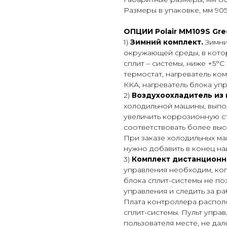
Размеры в упаковке, мм 905
ОПЦИИ Polair MM109S Gre
1)
Зимний комплект.
Зимни
окружающей среды, в кото
сплит – системы, ниже +5°С
термостат, нагреватель ко
ККА, нагреватель блока уп
2)
Воздухоохладитель из
холодильной машины, выпо
увеличить коррозионную ст
соответствовать более вы
При заказе холодильных м
нужно добавить в конец на
3)
Комплект дистанционн
управления необходим, ко
блока сплит-системы не по
управления и следить за р
Плата контроллера распол
сплит-системы. Пульт упра
пользователя месте, не да