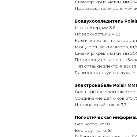
Диаметр крыльчатки, мм 25
Производительность, м3/ча
Воздухоохладитель Polai
Шаг ребер, мм 3.6
Поверхность,м2 4.63
Количество вентиляторов, ш
Мощность вентилятора, вт/
Диаметр крыльчатки, мм 20
Производительность, м3/ча
Тип оттайки электрическая
Дальность струи воздуха, м
Электрокабель Polair MM
Внешний силовой электрокаб
Соединение датчиков 3*0.7
Номинальный ток, А 3,3
Логистическая информац
Вес нетто, кг 50
Вес брутто, кг 81
Габаритные размеры, мм 8