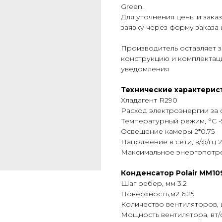
Green.
Для уточнения цены и зака
заявку через форму заказа 
Производитель оставляет з
конструкцию и комплектац
уведомления
Технические характерист
Хладагент R290
Расход электроэнергии за с
Температурный режим, °С -5
Освещение камеры 2*0.75
Напряжение в сети, в/ф/гц 2
Maксимальное энергопотре
Конденсатор Polair MM10
Шаг ребер, мм 3.2
Поверхность,м2 6.25
Количество вентиляторов, ш
Мощность вентилятора, вт/