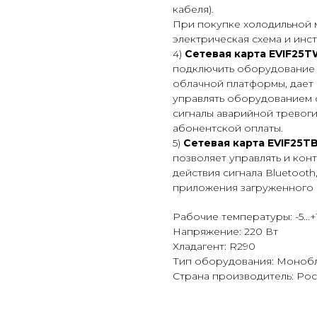
кабеля).
При покупке холодильной 
электрическая схема и инс
4)
Сетевая карта EVIF25TW
подключить оборудование 
облачной платформы, дает
управлять оборудованием с
сигналы аварийной тревоги,
абонентской оплаты.
5)
Сетевая карта EVIF25TB
позволяет управлять и кон
действия сигнала Вluetoot
приложения загруженного и
Рабочие температуры: -5...+
Напряжение: 220 Вт
Хладагент: R290
Тип оборудования: Моноб
Страна производитель: Ро