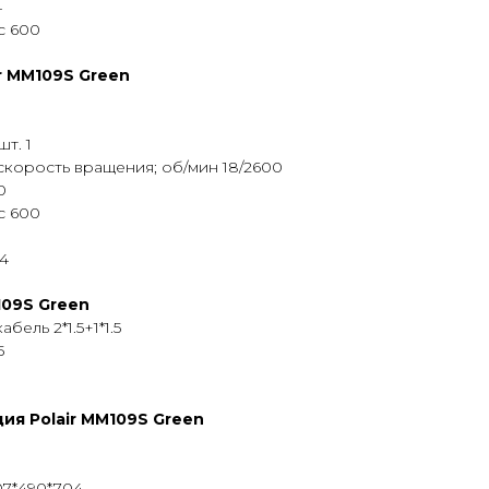
4
с 600
r MM109S Green
т. 1
скорость вращения; об/мин 18/2600
0
с 600
 4
109S Green
ель 2*1.5+1*1.5
5
ия Polair MM109S Green
07*490*704