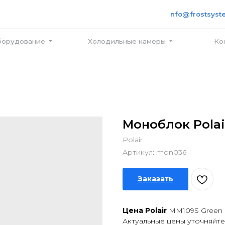
+7 495
info@frostsystems.ru
ПН-ПТ с
вание
Холодильные камеры
Контакты
Моноблок Polai
Polair
Артикул:
mon036
Заказать
Цена Polair
MM109S Green
Актуальные цены уточняйте