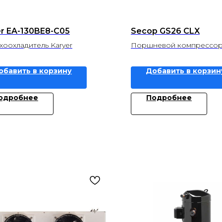
er EA-130BE8-C05
Secop GS26 CLX
хоохладитель Karyer
Поршневой компрессор
обавить в корзину
Добавить в корзин
одробнее
Подробнее