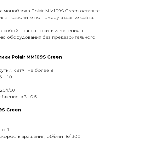
за моноблока Polair MM109S Green оставьте
или позвоните по номеру в шапке сайта.
а собой право вносить изменения в
ию оборудования без предварительного
ики Polair MM109S Green
утки, кВт/ч, не более 8
...+10
20/1/50
бление, кВт 0,5
9S Green
т. 1
скорость вращения; об/мин 18/1300