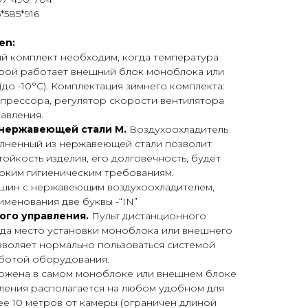
*585*916
en:
й комплект необходим, когда температура
рой работает внешний блок моноблока или
 (до -10°С). Комплектация зимнего комплекта:
мпрессора, регулятор скорости вентилятора
равления.
 нержавеющей стали М.
Воздухоохладитель
лненный из нержавеющей стали позволит
ойкость изделия, его долговечность, будет
соким гигиеническим требованиям.
ашин с нержавеющим воздухоохладителем,
именования две буквы -“IN”
ого управления.
Пульт дистанционного
гда место установки моноблока или внешнего
зволяет нормально пользоваться системой
аботой оборудования.
ожена в самом моноблоке или внешнем блоке
вления располагается на любом удобном для
лее 10 метров от камеры (ограничен длиной