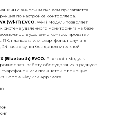
машины с выносным пультом прилагаются
трукция по настройке контроллера.
X (Wi-Fi) EVCO.
Wi-Fi Модуль позволяет
к системе удаленного мониторинга на базе
 возможность удаленно контролировать и
 ПК, планшета или смартфона, получать
 24 часа в сутки без дополнительной
X (Bluetooth) EVCO.
Bluetooth Модуль
тролировать работу оборудования в радиусе
h, смартфоном или планшетом с помощью
з Google Play или App Store.
10
лок
ссия