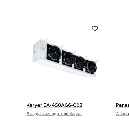
Karyer EA-450AG6-C03
Pana
Воздухоохладитель Karyer
Спира