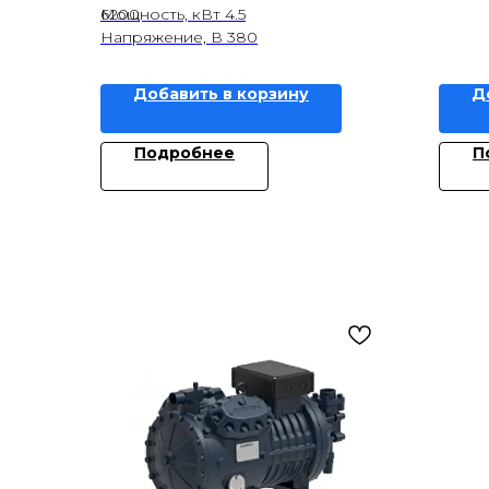
6200
Мощность, кВт 4.5
Напряжение, В 380
Добавить в корзину
Д
Подробнее
П