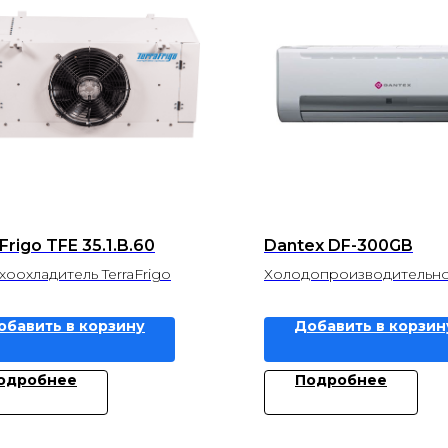
Frigo TFE 35.1.B.60
Dantex DF-300GB
хоохладитель TerraFrigo
Холодопроизводительнос
Теплопроизводительность
обавить в корзину
Добавить в корзин
одробнее
Подробнее