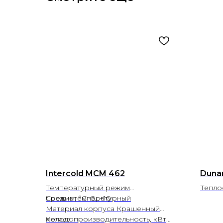
Intercold MCM 462
Duna
Температурный режим
Тепло
Среднетемпературный
t режим, °С -5...+10
Материал корпуса Крашенный
металл
Холодопроизводительность, кВт