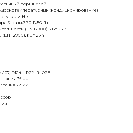
метичный поршневой
Высокотемпературный (кондиционирование)
ельности Нет
а 3 фазы/380 В/50 Гц
ельности (EN 12900), кВт 25-30
EN 12900), кВт 26,4
-507, R134a, R22, R407F
ывания 35 мм
етания 22 мм
ессор
лия