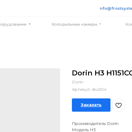
+7 495
info@frostsystems.ru
ПН-ПТ с
вание
Холодильные камеры
Контакты
Dorin H3 H1151C
Dorin
Артикул:
sku504
Заказать
Производитель Dorin
Модель H3