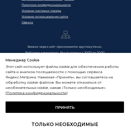
Политика конфиденциальности
Условия поставки товара
Условия использования сайта
Оферта
Заявки через сайт принимаются круглосуточно.
Работаем ежедневно, без выходных с 10:00 до 20:00
Менеджер Cookie
Цены, указанные на сайте, носят информационный
Этот сайт использует файлы cookie для обеспечения работы
характер и не являются публичной офертой в смысле
сайта и анализа посещаемости с помощью сервиса
ст. 437 ГК РФ. Окончательная стоимость товаров и услуг
Яндекс.Метрика. Нажимая «Принять», вы соглашаетесь на
определяется индивидуально и фиксируется в
обработку cookie-файлов. Вы можете отказаться от
Спецификации. Условия оказания услуг определяются
необязательных cookie, нажав «Только необходимые».
публичной офертой, размещённой по адресу:
[
Политика конфиденциальности
]
frostsystems.ru/oferta
ИП Худяков А.Е. ИНН 772394105251,
ОГРНИП 322774600394405
ПРИНЯТЬ
ФРОСТСИСТЕМС Copyright 2014 - 2026, г. Москва, Россия
ТОЛЬКО НЕОБХОДИМЫЕ