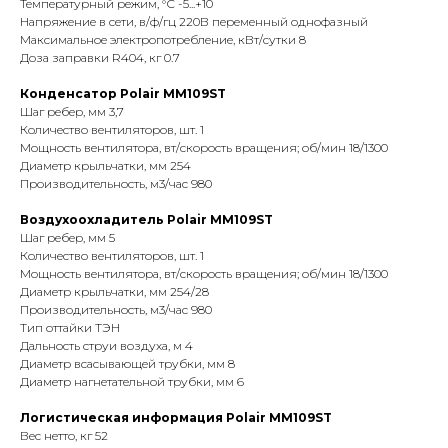
Температурный режим, °С -5...+10
Напряжение в сети, в/ф/гц 220В переменный однофазный
Максимальное электропотребление, кВт/сутки 8
Доза заправки R404, кг 0.7
Конденсатор Polair MM109ST
Шаг ребер, мм 3,7
Количество вентиляторов, шт. 1
Мощность вентилятора, вт/скорость вращения; об/мин 18/1300
Диаметр крыльчатки, мм 254
Производительность, м3/час 980
Воздухоохладитель Polair MM109ST
Шаг ребер, мм 5
Количество вентиляторов, шт. 1
Мощность вентилятора, вт/скорость вращения; об/мин 18/1300
Диаметр крыльчатки, мм 254/28
Производительность, м3/час 980
Тип оттайки ТЭН
Дальность струи воздуха, м 4
Диаметр всасывающей трубки, мм 8
Диаметр нагнетательной трубки, мм 6
Логистическая информация Polair MM109ST
Вес нетто, кг 52