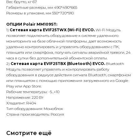
Вес брутто, кг 67
Габаритные размеры, мм 490*490*665
Размеры в упаковке, мм 550*720*910
ОПЦИИ Polair MM109ST:
1)
Сетевая карта EVIF25TWX (Wi-Fi) EVCO.
Wi-Fi Модуль
позволяет подключить оборудование к системе удаленного
мониторинга на базе облачной платформы, дает возможность
удаленно контролировать и управлять оборудованием с ПК,
планшета или смартфона, получать сигналы аварийной тревоги, 24
часа в сутки без дополнительной абонентской оплаты.
2)
Сетевая карта EVIF25TBX (Bluetooth) EVCO.
Bluetooth
Модуль позволяет управлять и контролировать работу
оборудования в радиусе действия сигнала Вluetooth, смартфоном
или планшетом с помощью приложения загруженного из Google
Play или App Store.
Рабочие температуры: -5...+10
Напряжение: 220 Вт
Хладагент: R404
Тип оборудования: Моноблок
Страна производитель: Россия
Смотрите ещё