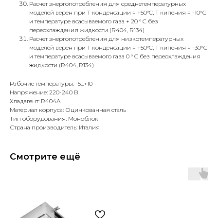
Расчет энергопотребления для среднетемпературных
моделей верен при Т конденсации = +50°C, Т кипения = -10°С
и температуре всасываемого газа + 20 ° C без
переохлаждения жидкости (R404, R134)
Расчет энергопотребления для низкотемпературных
моделей верен при Т конденсации = +50°C, Т кипения = -30°С
и температуре всасываемого газа 0 ° C без переохлаждения
жидкости (R404, R134)
Рабочие температуры: -5...+10
Напряжение: 220-240 В
Хладагент: R404A
Материал корпуса: Оцинкованная сталь
Тип оборудования: Моноблок
Страна производитель: Италия
Смотрите ещё