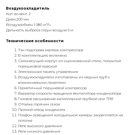
Воздухоохладитель
Кол-во вент. 2
Диам.200 мм
Воздухообмен 1 080 м³/ч
Дальность выброса струи воздуха 5 м
Технические особенности
Тэн подогрева картера компрессора
В комплектацию включено
Самонесущий корпус из оцинкованной стали, покрытый
порошковой краской
Электронная панель управления
Воздухоохладители изготовлены из медных труб с
алюминиевыми ламелями
Герметичный поршневой компрессор
Вариатор скорости вращения вентилятора конденсатора
Газовое расширение капиллярной трубкой или ТРВ
Оттайка горячим газом
Прямой отвод конденсата
Плафон освещения холодильной камеры закрепляется на
потолке
Реле высокого давления
Реле низкого давления