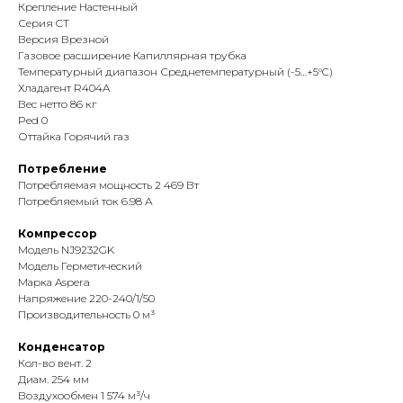
Крепление Настенный
Серия CT
Версия Врезной
Газовое расширение Капиллярная трубка
Температурный диапазон Среднетемпературный (-5…+5°C)
Хладагент R404A
Вес нетто 86 кг
Ped 0
Оттайка Горячий газ
Потребление
Потребляемая мощность 2 469 Вт
Потребляемый ток 6.98 А
Компрессор
Модель NJ9232GK
Модель Герметический
Марка Aspera
Напряжение 220-240/1/50
Производительность 0 м³
Конденсатор
Кол-во вент. 2
Диам. 254 мм
Воздухообмен 1 574 м³/ч