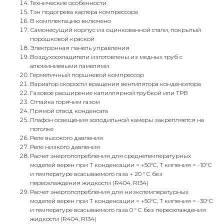
Технические особенности
Тэн подогрева картера компрессора
В комплектацию включено
Самонесущий корпус из оцинкованной стали, покрытый
порошковой краской
Электронная панель управления
Воздухоохладители изготовлены из медных труб с
алюминиевыми ламелями
Герметичный поршневой компрессор
Вариатор скорости вращения вентилятора конденсатора
Газовое расширение капиллярной трубкой или ТРВ
Оттайка горячим газом
Прямой отвод конденсата
Плафон освещения холодильной камеры закрепляется на
потолке
Реле высокого давления
Реле низкого давления
Расчет энергопотребления для среднетемпературных
моделей верен при Т конденсации = +50°C, Т кипения = -10°С
и температуре всасываемого газа + 20 ° C без
переохлаждения жидкости (R404, R134)
Расчет энергопотребления для низкотемпературных
моделей верен при Т конденсации = +50°C, Т кипения = -30°С
и температуре всасываемого газа 0 ° C без переохлаждения
жидкости (R404, R134)