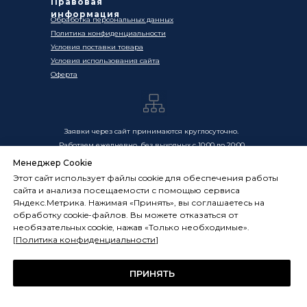
Правовая
информация
Обработка персональных данных
Политика конфиденциальности
Условия поставки товара
Условия использования сайта
Оферта
Заявки через сайт принимаются круглосуточно.
Работаем ежедневно, без выходных с 10:00 до 20:00
Менеджер Cookie
Цены, указанные на сайте, носят информационный
Этот сайт использует файлы cookie для обеспечения работы
характер и не являются публичной офертой в смысле
сайта и анализа посещаемости с помощью сервиса
ст. 437 ГК РФ. Окончательная стоимость товаров и услуг
Яндекс.Метрика. Нажимая «Принять», вы соглашаетесь на
определяется индивидуально и фиксируется в
обработку cookie-файлов. Вы можете отказаться от
Спецификации. Условия оказания услуг определяются
необязательных cookie, нажав «Только необходимые».
публичной офертой, размещённой по адресу:
[
Политика конфиденциальности
]
frostsystems.ru/oferta
ИП Худяков А.Е. ИНН 772394105251,
ОГРНИП 322774600394405
ПРИНЯТЬ
ФРОСТСИСТЕМС Copyright 2014 - 2026, г. Москва, Россия