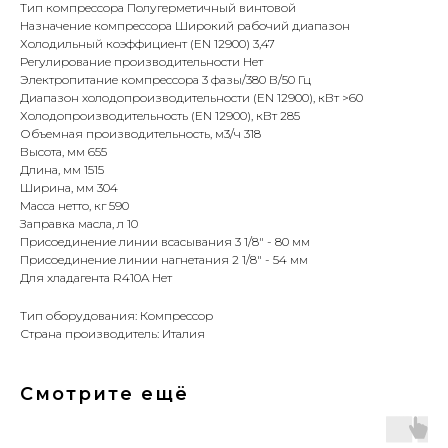
Тип компрессора Полугерметичный винтовой
Назначение компрессора Широкий рабочий диапазон
Холодильный коэффициент (EN 12900) 3,47
Регулирование производительности Нет
Электропитание компрессора 3 фазы/380 В/50 Гц
Диапазон холодопроизводительности (EN 12900), кВт >60
Холодопроизводительность (EN 12900), кВт 285
Объемная производительность, м3/ч 318
Высота, мм 655
Длина, мм 1515
Ширина, мм 304
Масса нетто, кг 590
Заправка масла, л 10
Присоединение линии всасывания 3 1/8" - 80 мм
Присоединение линии нагнетания 2 1/8" - 54 мм
Для хладагента R410A Нет
Тип оборудования: Компрессор
Страна производитель: Италия
Смотрите ещё